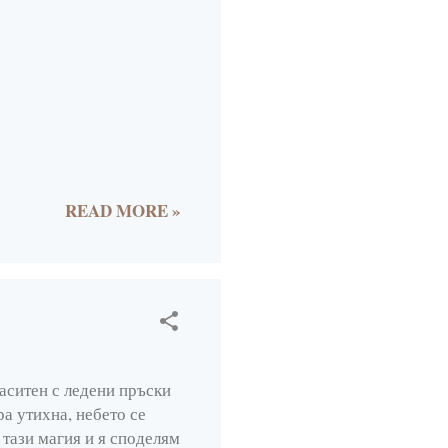
2
7
9
6
7
4
READ MORE »
16
2
3
3
2
аситен с ледени пръски
ра утихна, небето се
4
 тази магия и я споделям