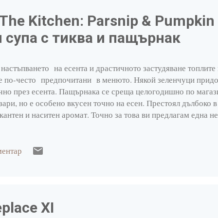
The Kitchen: Parsnip & Pumpki
 супа с тиква и пащърнак
настъпването на есента и драстичното застудяване топлите 
е по-често предпочитани в менюто. Някой зеленчуци придо
чно през есента. Пащърнака се среща целогодишно по магаз
зари, но е особено вкусен точно на есен. Престоял дълбоко 
кантен и наситен аромат. Точно за това ви предлагам една
па, която може да овкусите по свой начин, дали ще използ
мки, сирене фета , кротони , к рем фреш или препечени п
 вашето въображение. Крем супа с тиква и пащърнак необход
ментар
хтин 3 пащърнак 1 шалот 2-3 скилидки чесън 1 тиква (използ
едно голям картоф 1500мл. зеленчуков бульон 1/4 ч.л. смлян
ркума 1/4 ч.л. гарам масала сол и пипер на вкус прясно мля
eplace XI