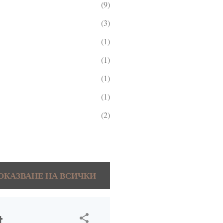
9
3
1
1
1
1
2
5
2
ОКАЗВАНЕ НА ВСИЧКИ
1
2
3
t