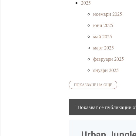
2025
ноември 2025
юни 2025
май 2025
март 2025
февруари 2025
януари 2025
ПОКАЗВАНЕ НА ОЩЕ
2024
декември 2024
Показват се публикации о
П
август 2024
у
юни 2024
б
2023
Urban Jungle 