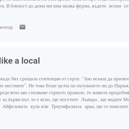
ggers: Plant Still Life - Desert
ен. В близост до дома ми има малка ферма, където всеки се
e Kitchen: Parsnip & Pumpkin Creamy ...
одове и зеленчуци, отглеждани от собствениците без изкуст
стициди и всичко в градината е натурално. През октомври ви
lace XI
ичудливи форми и невероятни цветове за готвене и за декор
ментар
 the beach
цепта, базирана на една типична българска рецепта за пълне
квички. Използвах Buttercup Squash за тази семпла рецеп
The Kitchen: 100 DECORS IN THE PRESS
познаете подробно с видовете тикви/ чки и техните вкусови к
The Kitchen: BEEF-STUFFED BUTTERCUP SQ...
like a local
e a local
ge & Plants
къде бях срещала сентенция от сорта: "Ако искаш да прили
то местните". Не това беше целта на пътуването ни до Париж
The Kitchen: GOJI BERRY GRANOLA ⚜ Дома...
ределено ако спазваме горното правило, то живота придоби
е за първи път, то е ясно, ще посетите Лъвъра , ще видите М
 Айфеловата кула или Триумфалната арка, ще се повозите 
ма на инвалидите....и прочие. Но, когато сте видели всичко т
едате на Париж с друго око. Ето какво да правите в Париж, а
 Не бъдете турист. Предвид собствената ви безопасност , 