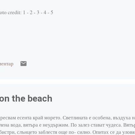
to credit: 1 - 2 - 3 - 4 - 5
ментар
on the beach
ресвам есента край морето. Светлината е особена, въздуха н
лена вода, вятъра е неудържим. По залез стават чудеса. Вятъ
бистри, слънцето заблестя още по- силно. Опитах се да уловя