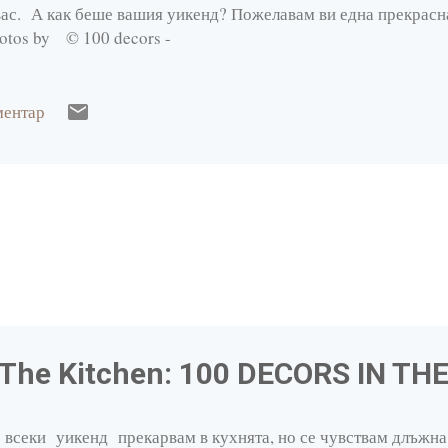
вас. А как беше вашия уикенд? Пожелавам ви една прекрасн
otos by © 100 decors -
ментар
 The Kitchen: 100 DECORS IN TH
 всеки уикенд прекарвам в кухнята, но се чувствам длъжна 