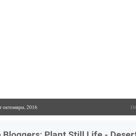
П
т октомври, 2016
Bloggers: Plant Still Life - Deser