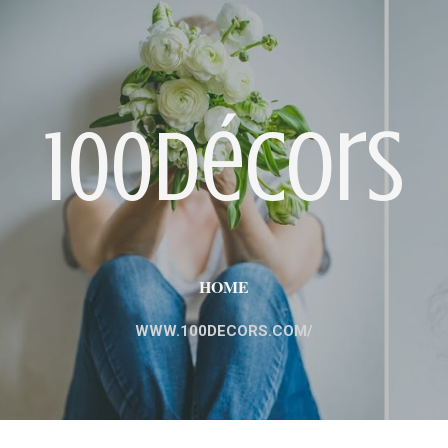
Пропускане към основното съдържание
100décors
HOME
WWW.100DECORS.COM/