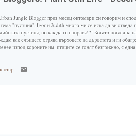
Urban Jungle Blogger през месец октомври си говорим и спо
 тема "пустиня". Igor и Judith много ми се иска да ви отведа
дийската пустиня, но как да го направя!?! Когато погледна н
ждам как слънцето огрява върховете на дърветата и ги обагря
ленее изпод короните им, птиците се гонят безгрижно, с една
лшебна есен. "За скитник е всегда гостолюбив светът и той 
 кръстопът; след грозна буря там стърчи развалина и той пот
рана." из Приказки от хиляда и една нощ Четях този стих и с
ментар
ма нужда да ходя чак до пустинята. Приятелите ми пр ъ снат
яко гостуване ми оставят частица от него, а аз пък си колекц
тешествия. Не спирам да мечтая, да правя планове, да изми
зглеждам фотографии, к акто...