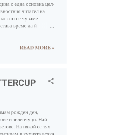
1
дина с една основна цел-
евностния читател на
4
 когато се чуваме
6
става време да й
готвя. После се появиха
4
место да записвам в
6
за блога . Така
READ MORE »
че тази рубрика е една от
3
 седмица да приготвям по
айн списание SO into
4
4
UTTERCUP
108
7
имам рожден ден,
12
ове и зеленчуци. Най-
9
етове. На някой от тях
ментирам в кухнята всяка