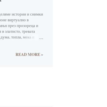
1
деляме истории и снимки
2
 поне виртуално в
10
авън през прозореца и
 в златисто, тревата
3
 дума, топла, мека и
1
строи без страх дворец
егля пак към родната
2
и спо мних , че всъщност
READ MORE »
1
и по целия свят при
ионирам света с моите
1
слям маршрути, да
2
29
5
5