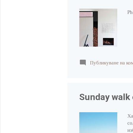
юни 2020
Pho
май 2020
април 2020
март 2020
февруари 2020
януари 2020
Публикуване на ко
2019
септември 2019
май 2019
Sunday walk 
април 2019
март 2019
Ха
со
февруари 2019
из