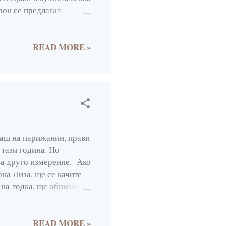
зон се предлагат
вени торове, без
наги си купувам тикви с
ация. Днес ви предлагам
READ MORE »
ни чушки, в случая
та. Тук може да се
ачества. Пълнени ти...
чаш на парижанин, прави
 тази година. Но
ва друго измерение. Ако
1
она Лиза, ще се качите
на лодка, ще обиколите
3
ова няколко пъти, ще
13
ко НЕ сте за първи път.
избягвайте туристически
READ MORE »
8