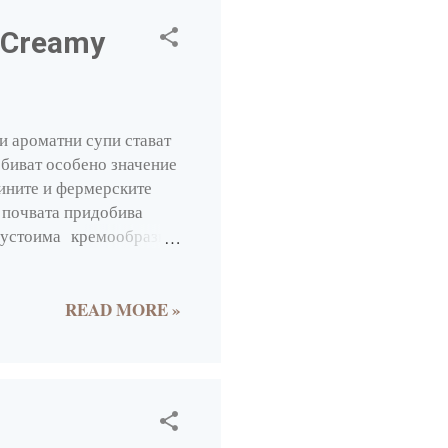
4
n Creamy
2
1
1
и ароматни супи стават
биват особено значение
2
ините и фермерските
3
в почвата придобива
 неустоима кремообразна
6
вате печени тиквени
47
арченца бекон оставям
ими продукти: 4 с.л.
READ MORE »
4
вах тази ) 1 морков 1
6
 кимион 1/4 ч.л.
к...
1
1