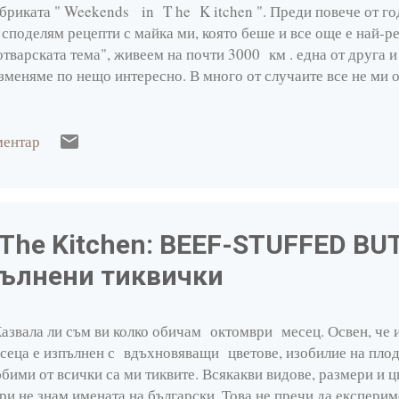
бриката " Weekends in T he K itchen ". Преди повече от го
 споделям рецепти с майка ми, която беше и все още е най-р
отварската тема", живеем на почти 3000 км . една от друга и
зменяме по нещо интересно. В много от случаите все не ми о
пратя рецепта или да й обясня подробно как "нещото" се при
просите на приятели- кое, как, по колко.... и накрая реших в
традка изпитана и одобрена рецепта, ще я напиша и заснема 
ментар
еснявам не само себе си, а всички останали. Оказа се обаче, 
й-посещаваните в блога , което ми даде кураж и воля всяка
що вкусно, семпло и различно от всекидневното меню. онл
OD, брой 6, стр. ...
 The Kitchen: BEEF-STUFFED B
ълнени тиквички
звала ли съм ви колко обичам октомври месец. Освен, че 
сеца е изпълнен с вдъхновяващи цветове, изобилие на плод
бими от всички са ми тиквите. Всякакви видове, размери и цв
ри не знам имената на български. Това не пречи да експери