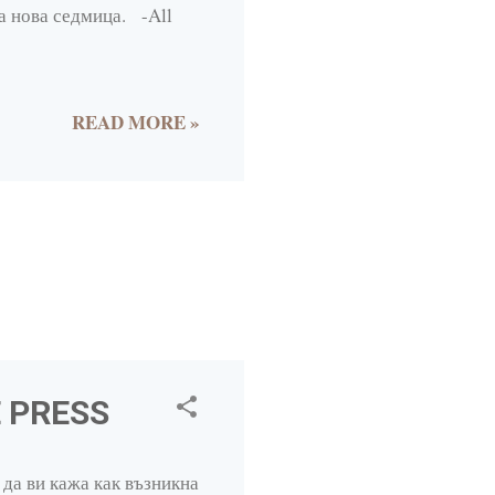
2
а нова седмица. -All
22
2
READ MORE »
4
1
1
3
5
2
3
E PRESS
1
32
да ви кажа как възникна