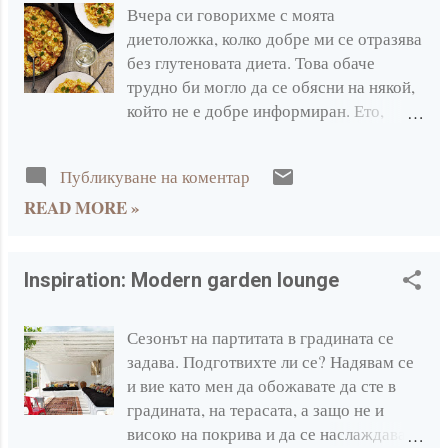
април 2021
1
Вчера си говорихме с моята
диетоложка, колко добре ми се отразява
март 2021
2
без глутеновата диета. Това обаче
трудно би могло да се обясни на някой,
февруари 2021
3
който не е добре информиран. Ето,
януари 2021
6
например докато бях в България, бях
обект на съжаление от страна на
2020
47
Публикуване на коментар
приятелите ми, които си мислеха, че
декември 2020
4
READ MORE »
едва ли не гладувам и се ограничавам
от вкусни и разнообразни храни. Това
ноември 2020
6
обаче се промени, веднага след като им
септември 2020
1
обясних, че всъщност аз изобщо не се
Inspiration: Modern garden lounge
ограничавам, а просто заменям едни
август 2020
1
храни с други. Да, в началото ми беше
Сезонът на партитата в градината се
юни 2020
2
трудно да се съобразя с всичо което
задава. Подготвихте ли се? Надявам се
изисква безглутеновото хранене, но
май 2020
7
и вие като мен да обожавате да сте в
след дълго и обстойно ровене из нета,
градината, на терасата, а защо не и
април 2020
9
четене и водене на записки разбрах, че
високо на покрива и да се наслаждавате
не се изискват кой-знае какви усилия.