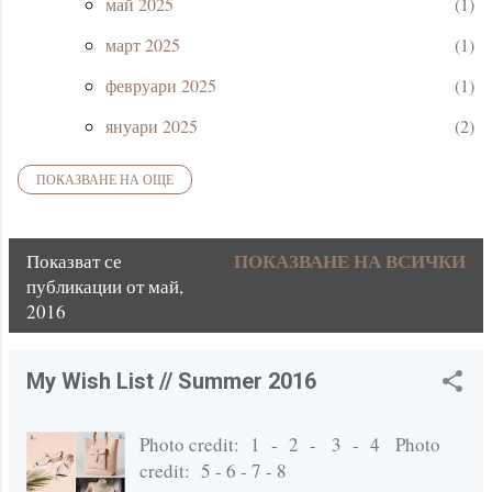
май 2025
1
март 2025
1
февруари 2025
1
януари 2025
2
ПОКАЗВАНЕ НА ОЩЕ
2024
5
декември 2024
2
ПОКАЗВАНЕ НА ВСИЧКИ
Показват се
август 2024
1
П
публикации от май,
юни 2024
2
2016
у
2023
3
б
My Wish List // Summer 2016
февруари 2023
1
л
януари 2023
2
и
Photo credit: 1 - 2 - 3 - 4 Photo
credit: 5 - 6 - 7 - 8
2022
10
к