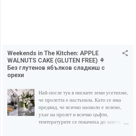
фотография и керамика и е не по-малко
ноември 2018
4
талантлива и творческа натура. Името и
октомври 2018
1
е Erin Banta Wilford , която е и
съосновател на онлайн платформа за
юни 2018
1
млади дизайнери и творци Fiercely
май 2018
3
Curious . Нейните финни порцеланови
вази с причудливи форми са толкова
април 2018
5
семпли и нежни.
Weekends in The Kitchen: APPLE
март 2018
2
WALNUTS CAKE (GLUTEN FREE) ⚘
Без глутенов ябълков сладкиш с
февруари 2018
3
орехи
януари 2018
1
2017
32
Най-после тук в ниските земи усетихме,
че пролетта е настъпила. Като се има
декември 2017
1
предвид, че всичко наоколо е зелено,
ухае на пролет и всичко цъфти,
юли 2017
4
темтературите се покачиха до заветните
юни 2017
6
29 градуса, а ябълковите дръвчета зад