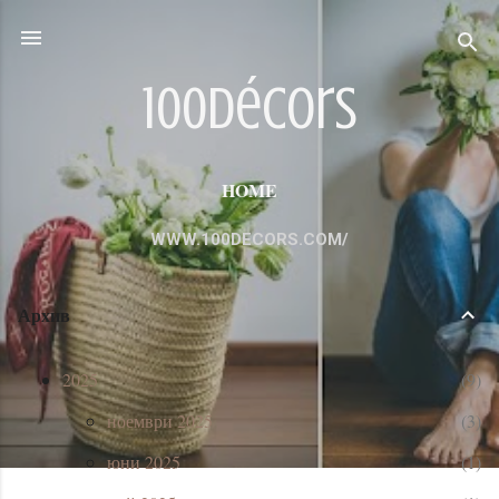
Пропускане към основното съдържание
100décors
HOME
WWW.100DECORS.COM/
Архив
2025
9
ноември 2025
3
юни 2025
1