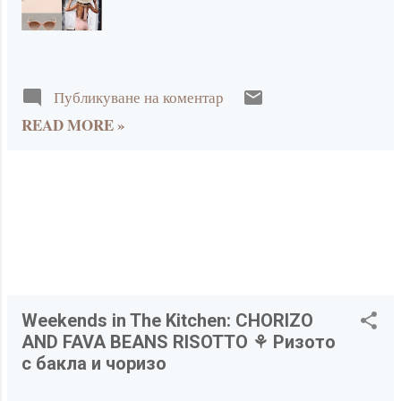
декември 2022
3
а
октомври 2022
1
ц
септември 2022
2
и
Публикуване на коментар
август 2022
1
READ MORE »
и
юли 2022
1
януари 2022
2
2021
29
декември 2021
5
ноември 2021
5
октомври 2021
4
Weekends in The Kitchen: CHORIZO
AND FAVA BEANS RISOTTO ⚘ Ризото
юли 2021
2
с бакла и чоризо
юни 2021
1