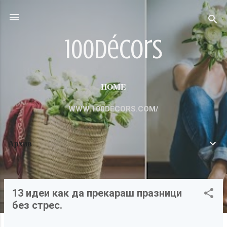
Пропускане към основното съдържание
100décors
HOME
WWW.100DECORS.COM/
Архив
13 идеи как да прекараш празници
П
без стрес.
у