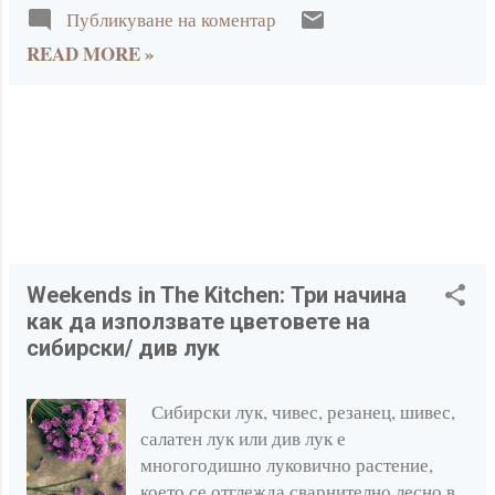
впечатляват и го кара да забележи
Публикуване на коментар
но е съвсем друг през останалите
ценностите на живота на село. Тези
READ MORE »
сезони. Напечени от слънцето и
изненади ни карат да се замисли за
събрали силата в отглеждани навън при
важността на връзката с природата и
естествени условия, зеленчуците ни
традициите. При пристигането ни в село
става още по- вкусни, сладки и
от града се натъкнахме на някои
зареждащи. Както много от вас, ние
непривични и изненадващи за нас неща,
също се храним сезонни и отглеждаме,
като по- бавния ритъм на живот, липса...
колкото е възможно повече зеленчуци в
градината си. Хубавото на лятото е, че
не е нужно да седим край котлоните и
фурната дълго време, не е нужно
Weekends in The Kitchen: Три начина
храната винаги да е топла, та дори и
как да използвате цветовете на
сготвена. Една от често правените
сибирски/ див лук
рецепти у нас е Caponata, сицилианска
Капоната, в основата на която е
Сибирски лук, чивес, резанец, шивес,
патладжана. Споделям рецептата с вас,
салатен лук или див лук е
защото може да не стигнете до Сицилия
многогодишно луковично растение,
това лято, но може да я усетите като си
което се отглежда сварнително лесно в