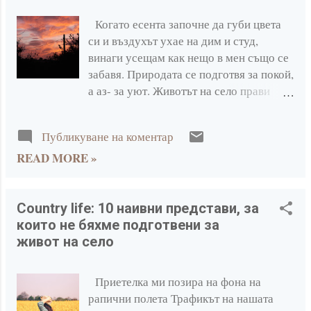
Когато есента започне да губи цвета
си и въздухът ухае на дим и студ,
винаги усещам как нещо в мен също се
забавя. Природата се подготвя за покой,
а аз- за уют. Животът на село прави
тези преходи по- осезаеми. Сутрин
виждаш първата слана по тревата,
Публикуване на коментар
вечер печката гори, а гардеробът тихо
READ MORE »
се сменя от риза към вълнен пуловер.
Животът на село учи човек да усеща
сезоните не просто като промяна във
времето, а като промяна в ритъма на
Country life: 10 наивни представи, за
живота. Споделям ви б ез какво не мога
които не бяхме подготвени за
да живея, когато есента отстъпва място
живот на село
на зимата. Топлината, не само в печката
Без топлината не мога. Не говоря само
Приетелка ми позира на фона на
за огъня в печката, който пука в ъгъла,
рапични полета Трафикът на нашата
докато навън вятърът свири през