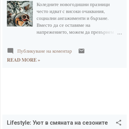
б
Коледните новогодишни празници
често идват с високи очаквания,
л
социални ангажименти и бързане.
Вместо да се оставяме на
и
напрежението, можем да превърнем
к
тези дни във време за възстановяване,
топлина и малки радости. Ето няколко
а
Публикуване на коментар
идеи как да прекараме празниците
ц
READ MORE »
спокойно, сред природата или уютно у
дома. 1. Потърси спокойствието в
и
природата
и
Lifestyle: Уют в смяната на сезоните