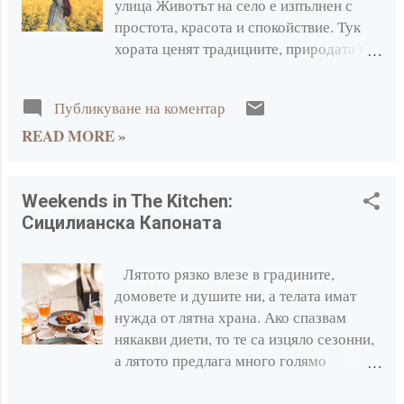
улица Животът на село е изпълнен с
клоните. Това е и топлината на ръцете,
простота, красота и спокойствие. Тук
когато държиш чаша чай, и на вечерите,
хората ценят традициите, природата и
когато всички сме събрани около
взаимната подкрепа. Далеч от
масата. Една стара вълнена жилетка и
градската суета, селото предлага
дебели чорапи могат да се окажат по-
Публикуване на коментар
хармония и усещане за близост с
ценни от всичко модерно. В селото
READ MORE »
природата и корените и вкусна храна,
няма нищо по-хубаво от това да влезеш
но за нея после. Преместихме се от
в топла къща, след като си прекарал
едно холандско село с размерите на
следобеда в градината, прибирайки
малък град в най- оживената провинция
Weekends in The Kitchen:
пос...
на Нидерландия. Мислех, че сме
Сицилианска Капоната
подготвени за селски живот, но не
бяхме достатъчно готови. При
Лятото рязко влезе в градините,
пристигането си в село, човекът от
домовете и душите ни, а телата имат
града може да бъде изненадан от
нужда от лятна храна. Ако спазвам
простотата и спокойствието, които
някакви диети, то те са изцяло сезонни,
царят тук. Разликата в начина на живот,
а лятото предлага много голямо
тишината, чистият въздух и
разнообразие за изпълнението им.
приятелското отношение често го
Вкусът на зеленчуците, ще се съгласите,