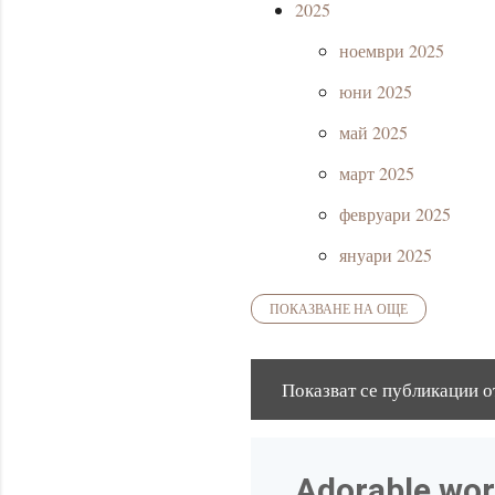
2025
ноември 2025
юни 2025
май 2025
март 2025
февруари 2025
януари 2025
ПОКАЗВАНЕ НА ОЩЕ
2024
декември 2024
Показват се публикации о
П
август 2024
у
юни 2024
б
2023
Adorable work