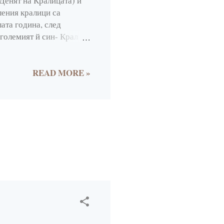
(Денят на Кралицата) и
2
ления кралици са
ата година, след
22
 големият й син- Крал
2
аше на 30 април, но от
че е национален празник
4
оранжево (произлиза от
READ MORE »
1
ват косите си, развяват
 оранжево или с
1
а предимно оранжеви. Из
3
5
2
3
1
32