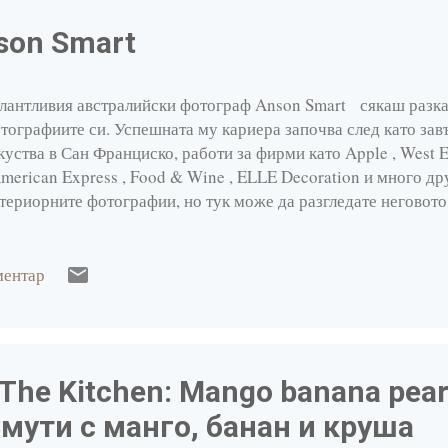
nson Smart
лантливия австралийски фотограф Anson Smart сякаш разка
тографиите си. Успешната му кариера започва след като за
куства в Сан Франциско, работи за фирми като Apple , West E
American Express , Food & Wine , ELLE Decoration и много др
териорните фотографии, но тук може да разгледате неговото
ментар
The Kitchen: Mango banana pea
Смути с манго, банан и круша