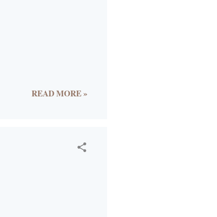
1
4
6
4
6
READ MORE »
3
4
4
108
7
12
9