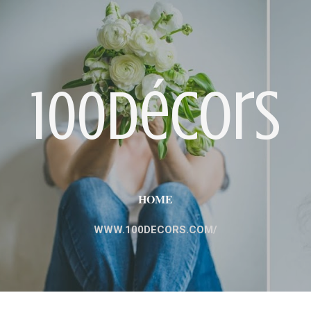
Пропускане към основното съдържание
100décors
HOME
WWW.100DECORS.COM/