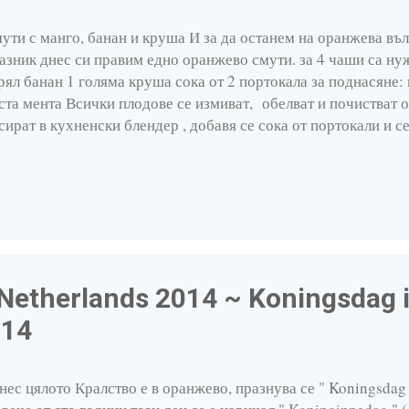
ути с манго, банан и круша И за да останем на оранжева въ
азник днес си правим едно оранжево смути. за 4 чаши са ну
рял банан 1 голяма круша сока от 2 портокала за поднасяне:
ста мента Всички плодове се измиват, обелват и почистват о
сират в кухненски блендер , добавя се сока от портокали и с
рвира се с лед, черешка или резен портокал по желание. -Phot
n Netherlands 2014 ~ Koningsdag 
014
ес цялото Кралство е в оранжево, празнува се " Koningsdag 