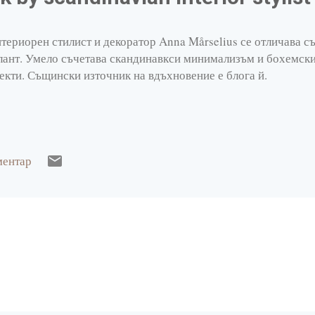
териорен стилист и декоратор Anna Mårselius се отличава съ
лант. Умело съчетава скандинавкси минимализъм и бохемски
екти. Същински източник на вдъхновение е блога й.
ментар