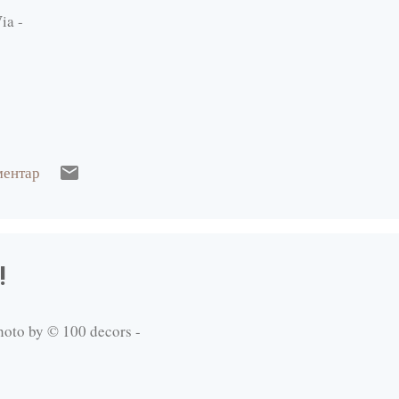
Via -
ментар
!
hoto by © 100 decors -