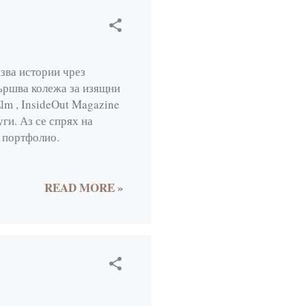
4
2
1
зва истории чрез
вършва колежа за изящни
1
lm , InsideOut Magazine
2
уги. Аз се спрях на
 портфолио.
3
6
READ MORE »
47
4
6
r
1
1