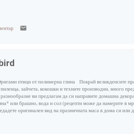
ментар
bird
игами птици от полимерна глина Покрай великденсите пра
 пиленца, зайчета, кокошки и техните производни, много пре
 разнообразие ви предлагам да си направите домашна декор
ина* или брашно, вода и сол (рецепти може да намерите в мр
едадете оригинален вид на празничната маса в дома си или 
то зарадвате приятел. Вие може да си направите тези оригам
корация за торта, както е описано в този прекрасен блог от к
еята. И така... За всяка птица са нужни следните материали