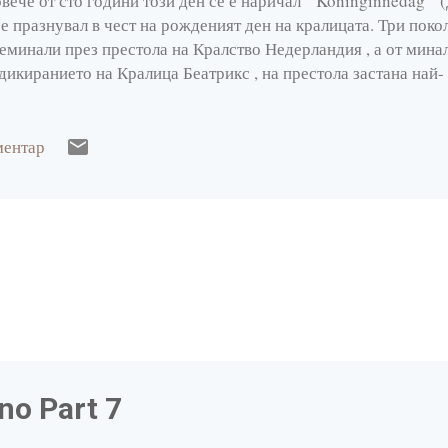
вече от сто години този ден се е наричал " Koninginnedag " 
 е празнувал в чест на рожденият ден на кралицата. Три поко
еминали през престола на Кралство Недерландия , а от минал
дикиранието на Кралица Беатрикс , на престола застана най-
лем Александър. По традиция денят на кралицата се празнув
зи година е на днешния ден, рожденият ден на Краля. Освен,
 страната на лалетата, на днешният ден всички се обличат в 
ментар
алската фамилия van Oranje ), декорират домовете си, боядис
анжеви флагчета, шалчета, лицата на децата са изрисувани в
етовете на националния флаг, дори цветята в магазините с
лата страна се организират концерти, баровете ...
hno Part 7