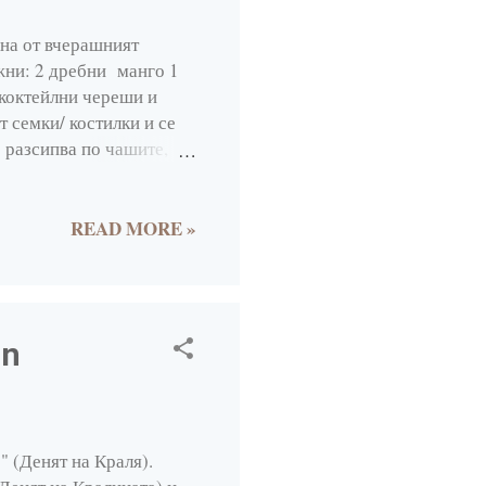
2
лна от вчерашният
7
жни: 2 дребни манго 1
 коктейлни череши и
9
т семки/ костилки и се
6
е разсипва по чашите,
o by © 100 decors -
7
4
READ MORE »
16
2
3
in
3
2
4
" (Денят на Краля).