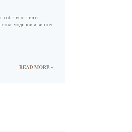
1
с собствен стил и
2
 стил, модерни и винтич
10
3
1
2
READ MORE »
1
1
2
29
5
5