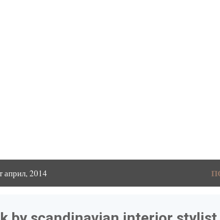
П
т април, 2014
 by scandinavian interior stylist