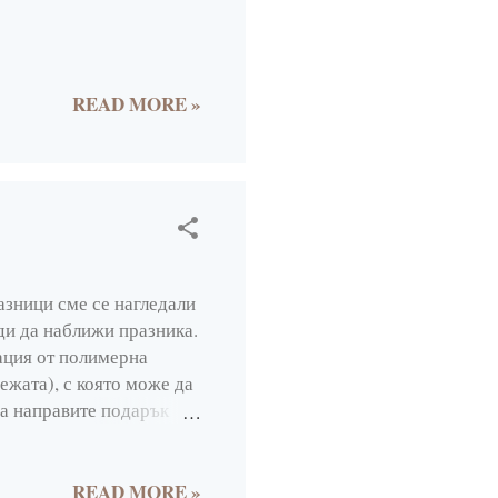
1
3
13
READ MORE »
8
10
10
10
13
зници сме се нагледали
ди да наближи празника.
12
ация от полимерна
114
ежата), с която може да
да направите подарък
10
и птици като чудесна
13
ъдето е заимствана
: 1. Около 50 грама
READ MORE »
11