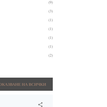
9
3
1
1
1
1
2
5
2
ОКАЗВАНЕ НА ВСИЧКИ
1
2
3