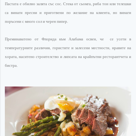
Пастата е обилно залята със сос. Стека от сьомга, риба тон или телешки
са винаги пресни и приготвени по желание на клиента, но винаги
поръсени с много сол и черен пипер.
П
реминаватено
от
Флорида
към
Алабама
освен, че се усети в
температурните
различия, гористите и залесени местности,
нравите на
хората,
наситено
строителство
и липсата на крайпътни
ресторантчета
и
бистра.