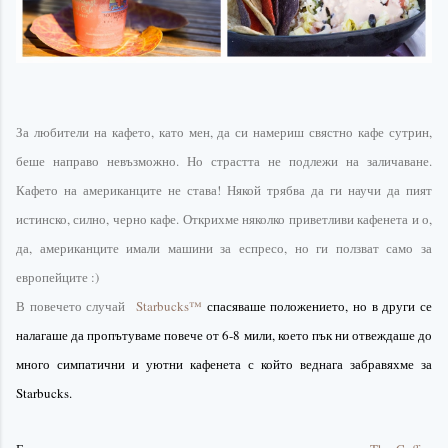
За любители на кафето, като мен, да си намериш свястно кафе сутрин,
беше направо невъзможно. Но страстта не подлежи на заличаване.
Кафето на
американците
не става! Някой трябва да ги научи да пият
истинско, силно, черно кафе. Открихме няколко приветливи кафенета и о,
да,
американците
имали машини за еспресо, но ги ползват само за
европейците :)
В повечето случай
Starbucks
™
спасяваше положението, но в други се
налагаше да пропътуваме повече от 6-8 мили, което пък ни отвеждаше до
много симпатични и уютни кафенета с който веднага забравяхме за
Starbucks
.