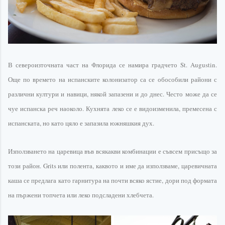
В
североизточната
част на
Флорида
се намира градчето
St
.
Augustin
.
Още по времето на испанските
колонизатор
са се обособили райони с
различни култури и навици, някой запазени и до днес. Често може да се
чуе испанска реч наоколо. Кухнята леко се е
видоизменила
, премесена с
испанската, но като цяло е запазила южняшкия дух.
Използването
на царевица във всякакви комбинации е съвсем присъщо за
този район.
Grits
или
полента
, каквото и име да използваме, царе
вичната
каша се предлага като гарнитура на почти всяко ястие, дори под формата
на пържени топчета или леко подсладени хлебчета.