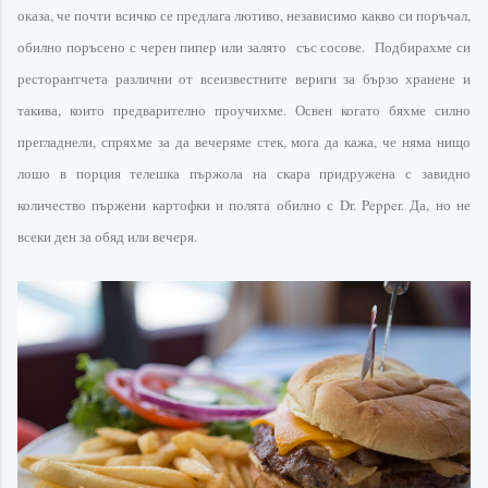
оказа, че почти всичко се предлага лютиво, независимо какво си поръчал,
обилно поръсено с черен пипер или залято със сосове. Подбирахме си
ресторантчета
различни от
всеизвестните
вериги за бързо хранене и
такива, които
предварително
проучихме. Освен когато бяхме силно
прегладнели, спряхме за да вечеряме стек, мога да кажа, че няма нищо
лошо в порция телешка пържола на скара придружена с завидно
количество пържени картофки и полята обилно с
Dr
.
Pepper
. Да, но не
всеки ден за обяд или вечеря.