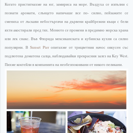
Когато
пристигнахме
на юг, замириса на море. Въздуха се изпълни с
познати аромати, слънцето напичаше все по- силно, пейзажите се
смениха от лъскави
небостъргачи
на дървени крайбрежни къщи с бели
яхти акостирали пред тях. Менюто се промени в предимно морска храна
или лек
снакс
. Във
Флорида
мексиканската
и кубинска кухня са силно
популярни. В
Sunset
Pier
опитахме от трицветния
начос
овкусен
със
подлютена доматена салца,
наблюдавайки
прекрасния залез на
Key
West
.
Пихме коктейли в компанията на
необезпокоявани
от никого пеликани.