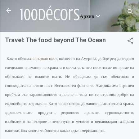
Пропускане към основното съдържание
100décors
Архив
Travel: The food beyond The Ocean
Както обещах
в първия пост
, посветен на Америка, дойде ред да отделя
специално внимание на храната и местата, които посетихме по време на
обиколката на южните щати. Не обещавам да съм обективна и
снисходителна
в този пост. Всеизвестен факт е, че Америка има огромен
проблем със
здравословното
хранене и това не се отразява добре на
европейците зад океана. Като човек ценящ домашно
приготвената
храна,
здравословните
продукти, редовното хранене,
суровоядството
,
изобилието на плодове и зеленчуци в менюто и ненавиждащ газирани
напитки, бях много любопитна какво ядът
американците
.