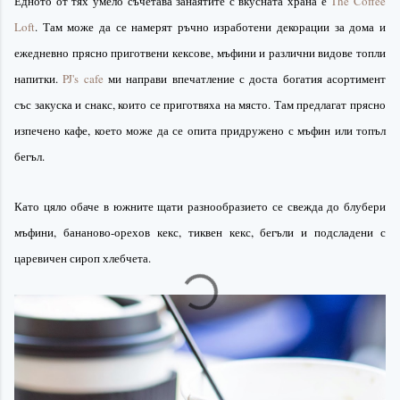
Едното от тях умело съчетава занаятите с вкусната храна е
The
Coffee
Loft
. Там може да се намерят ръчно изработени декорации за дома и
ежедневно прясно приготвени кексове,
мъфини
и различни видове топли
напитки.
PJ's
cafe
ми направи впечатление с доста богатия асортимент
със закуска и
снакс
, които се приготвяха на място. Там предлагат прясно
изпечено кафе, което може да се опита придружено с
мъфин
или топъл
бегъл.
Като цяло обаче в южните щати
разнообразието
се свежда до
блубери
мъфини
, бананово-орехов кекс, тиквен кекс,
бегъли
и подсладени с
царевичен сироп
хлебчета.