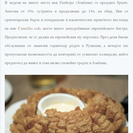
В неделя на много места във
Fairhope
(
Алабама
) се предлага
брънч
.
Започва от 10ч. сутринта и продължава до 14ч. на обяд. Ние се
ориентирахме
бързо и попаднахме в
изключително
приятното местенце
на име
Camellia
cafe
, което много
наподобяваше
европейските
бистра.
Предполагам, че се дължи на европейския му персонал. През деня бяхме
обслужвани от закачлив сервитьор роден в Румъния, а вечерта (не
пропуснахме
възможността
да повторим) от усмихнат холандски, който
предпочел да живее в това малко спокойно градче в
Алабама
.