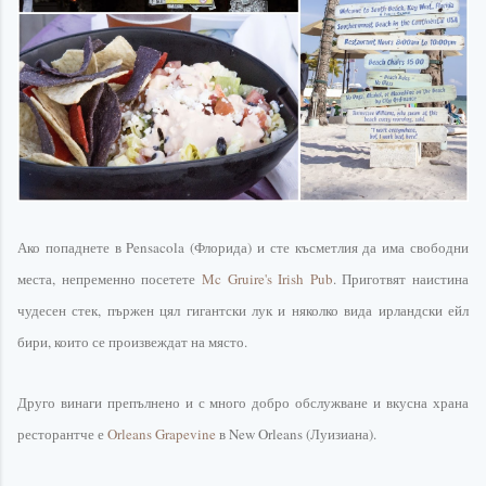
Ако попаднете в
Pensacola
(
Флорида
) и сте късметлия да има свободни
места, непременно посетете
Mc
Gruire's
Irish
Pub
. Приготвят наистина
чудесен стек, пържен цял гигантски лук и няколко вида ирландски
ейл
бири, които се произвеждат на място.
Друго винаги препълнено и с много добро обслужване и вкусна храна
ресторантче
е
Orleans
Grapevine
в
New
Orleans
(Луизиана).