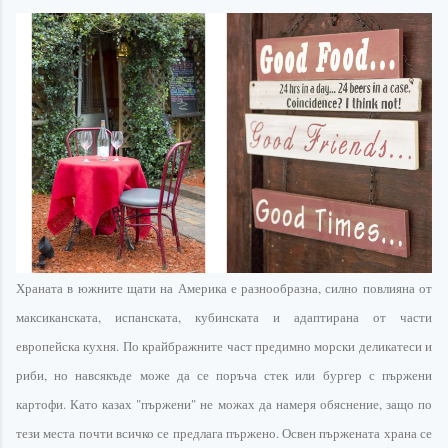
Храната в южните щати на Америка е
разнообразна
, силно повлияна от
максиканската
, испанската, кубинската и адаптирана от части
европейска кухня. По
крайбражните
част предимно морски деликатеси и
риби, но навсякъде може да се поръча стек или
бургер
с пържени
картофи. Като казах "пържени" не можах да намеря обяснение, защо по
тези места почти всичко се предлага пържено. Освен пържената храна се