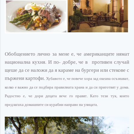
Обобщението лично за мене е, че американците нямат
национална кухня. И по- добре, че в противен случай
щеше да се наложи да я караме на бургери или стекове с
пържени картофи.
Хубавото е, че
повече
хора зад океана осъзнават,
колко е важно да се подбира правилната храна и да си приготвят у дома.
Радостно е, че дори децата вече го правят. Като тези тук, които
предлагаха домашните си курабии направо на улицата.