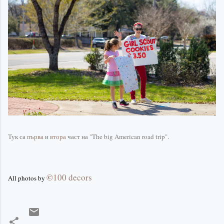
Тук са
първа
и
втора
част на "The big American road trip".
©
100 decors
All photos by