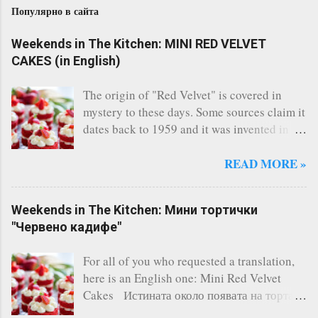
Популярно в сайта
Weekends in The Kitchen: MINI RED VELVET
CAKES (in English)
The origin of "Red Velvet" is covered in
mystery to these days. Some sources claim it
dates back to 1959 and it was invented in
the restaurant of the legendary Waldorf
Astoria - New York. Others say, a Canadian
READ MORE »
bakery invented it. Whatever the story says,
the fact remains that Red Velvet is
Weekends in The Kitchen: Мини тортички
considered one of the most famous cakes
"Червено кадифе"
and indeed it's one of the most delicious I
have ever tasted. There are countless of
For all of you who requested a translation,
recipes online, however I always follow this
here is an English one: Mini Red Velvet
one and it has never failed me. A three-layer
Cakes Истината около появата на тортата
cake is the perfect solution for any occasion
"Червено кадифе" е обгърната в мистерия.
(birthday, kids' and not-so-kids' parties,