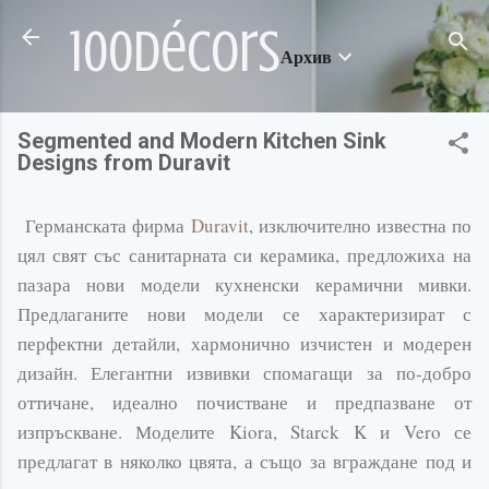
Пропускане към основното съдържание
100décors
Архив
Segmented and Modern Kitchen Sink
Designs from Duravit
Германската фирма
Duravit
, изключително известна по
цял свят със санитарната си керамика, предложиха на
пазара нови модели кухненски керамични мивки.
Предлаганите нови модели се характеризират с
перфектни детайли, хармонично изчистен и модерен
дизайн. Елегантни извивки спомагащи за по-добро
оттичане, идеално почистване и предпазване от
изпръскване. Моделите Kiora, Starck K и Vero се
предлагат в няколко цвята, а също за вграждане под и