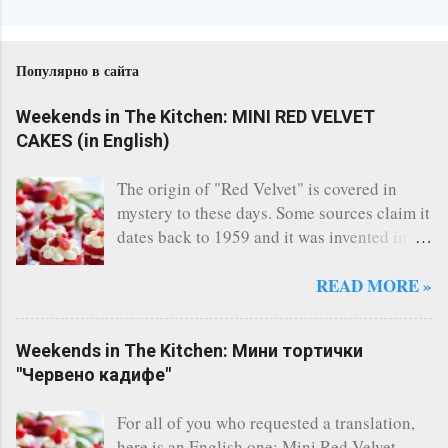
Популярно в сайта
Weekends in The Kitchen: MINI RED VELVET
CAKES (in English)
The origin of "Red Velvet" is covered in
mystery to these days. Some sources claim it
dates back to 1959 and it was invented in
the restaurant of the legendary Waldorf
Astoria - New York. Others say, a Canadian
READ MORE »
bakery invented it. Whatever the story says,
the fact remains that Red Velvet is
Weekends in The Kitchen: Мини тортички
considered one of the most famous cakes
"Червено кадифе"
and indeed it's one of the most delicious I
have ever tasted. There are countless of
For all of you who requested a translation,
recipes online, however I always follow this
here is an English one: Mini Red Velvet