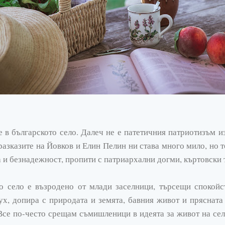
 в българското село. Далеч не е патетичния патриотизъм из
азказите на Йовков и Елин Пелин ни става много мило, но 
а и безнадежност, пропити с патриархални догми, къртовски 
о село е възродено от млади заселници, търсещи спокойст
ух, допира с природата и земята, бавния живот и прясната
Все по-често срещам съмишленици в идеята за живот на сел