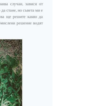
кива случаи, зависи от
да стане, но съвета ми е
това ще решите какво да
обмислени решение водят