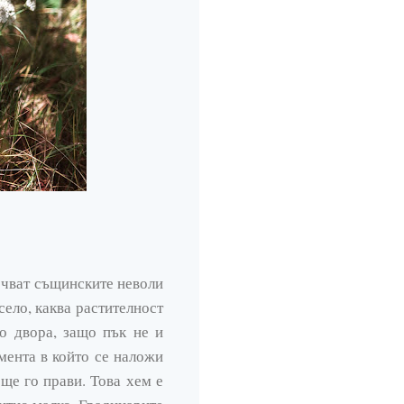
почват същинските неволи
село, каква растителност
о двора, защо пък не и
мента в който се наложи
ще го прави. Това хем е