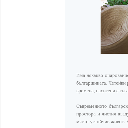
Има някакво очарование
българщината. Четейки р
времена, наситени с тъг
Съвременното българск
простора и чистия възд
място устойчив живот. 