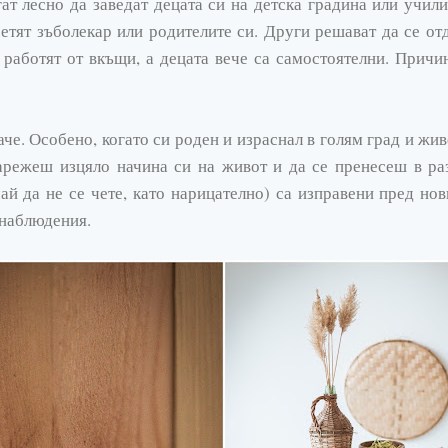
гат лесно да заведат децата си на детска градина или учил
етят зъболекар или родителите си. Други решават да се от
 работят от вкъщи, а децата вече са самостоятелни. Причин
аче. Особено, когато си роден и израснал в голям град и жи
арежеш изцяло начина си на живот и да се пренесеш в раз
ай да не се чете, като нарицателно) са изправени пред но
 наблюдения.