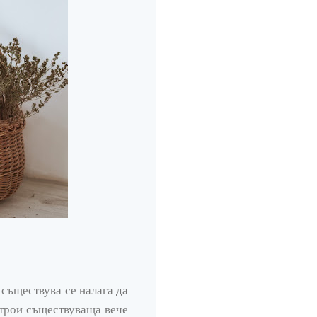
е съществува се налага да
острои съществуваща вече