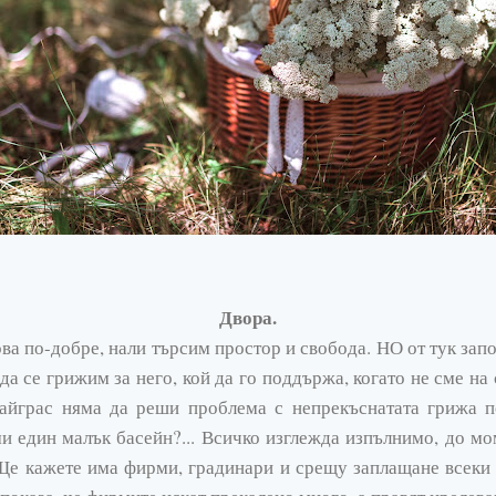
Двора.
ова по-добре, нали търсим простор и свобода. НО от тук за
 да се грижим за него, кой да го поддържа, когато не сме на 
райграс няма да реши проблема с непрекъснатата грижа п
ми един малък басейн?... Всичко изглежда изпълнимо, до мо
 Ще кажете има фирми, градинари и срещу заплащане всеки 