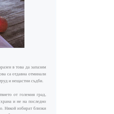
разен в това да запазим
това са отдавна отминали
труд и нещастни съдби.
вието от големия град,
 храна и не на последно
о. Някой избират близки