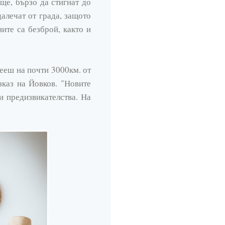
ище, бързо да стигнат до
далечат от града, защото
ите са безброй, както и
вееш на почти 3000км. от
каз на Йовков. "Новите
ви предизвикателства. На