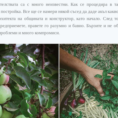
ателствата са с много неизвестни. Как се процедира в та
 постройка. Все ще се намери някой съсед да даде акъл какво 
рхитекта на общината и конструктор, като начало. След 
предприемете, правете го разумно и бавно. Бързите и не 
проблеми и много компромиси.