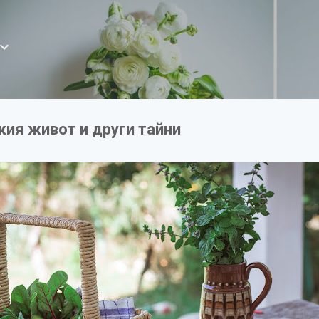
Пропускане към основното съдържание
ския живот и други тайни