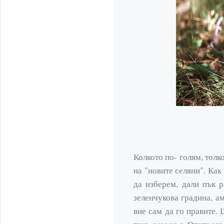
Колкото по- голям, толк
на "новите селяни". Как
да изберем, дали пък 
зеленчукова градина, а
вие сам да го правите.