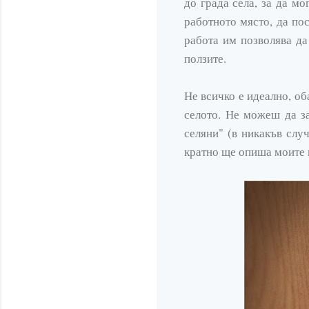
до града села, за да мо
работното място, да пос
работа им позволява да
ползите.
Не всичко е идеално, об
селото. Не можеш да з
селяни" (в никакъв случ
кратно ще опиша моите