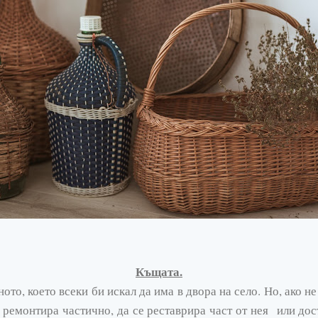
Къщата.
ото, което всеки би искал да има в двора на село. Но, ако н
е ремонтира частично, да се реставрира част от нея или д