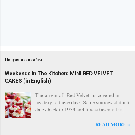
Популярно в сайта
Weekends in The Kitchen: MINI RED VELVET
CAKES (in English)
The origin of "Red Velvet" is covered in
mystery to these days. Some sources claim it
dates back to 1959 and it was invented in
the restaurant of the legendary Waldorf
Astoria - New York. Others say, a Canadian
READ MORE »
bakery invented it. Whatever the story says,