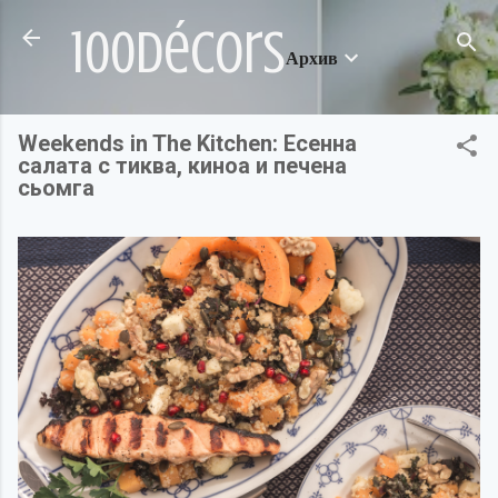
Пропускане към основното съдържание
100décors
Архив
Weekends in The Kitchen: Есенна
салата с тиква, киноа и печена
сьомга