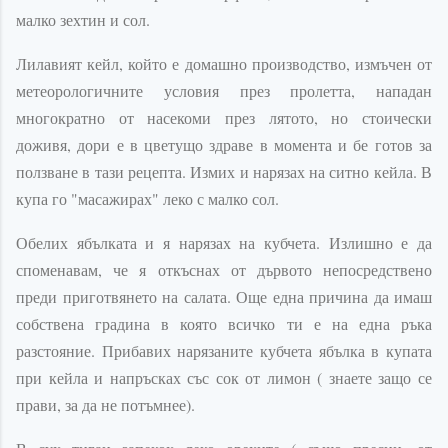
малко зехтин и сол.
Лилавият кейл, който е домашно производство, измъчен от
метеорологичните условия през пролетта, нападан
многократно от насекоми през лятото, но стоически
доживя, дори е в цветущо здраве в момента и бе готов за
ползване в тази рецепта. Измих и нарязах на ситно кейла. В
купа го "масажирах" леко с малко сол.
Обелих ябълката и я нарязах на кубчета. Излишно е да
споменавам, че я откъснах от дървото непосредствено
преди приготвянето на салата. Още една причина да имаш
собствена градина в която всичко ти е на една ръка
разстояние. Прибавих нарязаните кубчета ябълка в купата
при кейла и напръсках със сок от лимон ( знаете защо се
прави, за да не потъмнее).