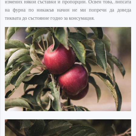
измених някои съставки и пропорции. Освен това, липсата
на фурна по никакъв начин не ми попречи да доведа
тиквата до състояние годно за консумация.