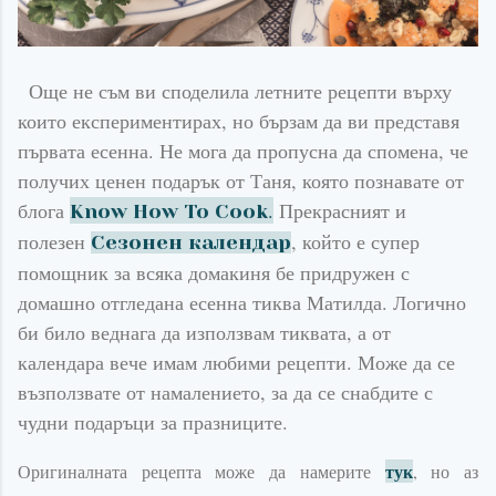
Още не съм ви споделила летните рецепти върху
които експериментирах, но бързам да ви представя
първата есенна. Не мога да пропусна да спомена, че
получих ценен подарък от Таня, която познавате от
блога
.
Прекрасният и
Know How To Cook
полезен
, който е супер
Сезонен календар
помощник за всяка домакиня бе придружен с
домашно отгледана есенна тиква Матилда. Логично
би било веднага да използвам тиквата, а от
календара вече имам любими рецепти. Може да се
възползвате от намалението, за да се снабдите с
чудни подаръци за празниците.
тук
Оригиналната рецепта може да намерите
, но аз