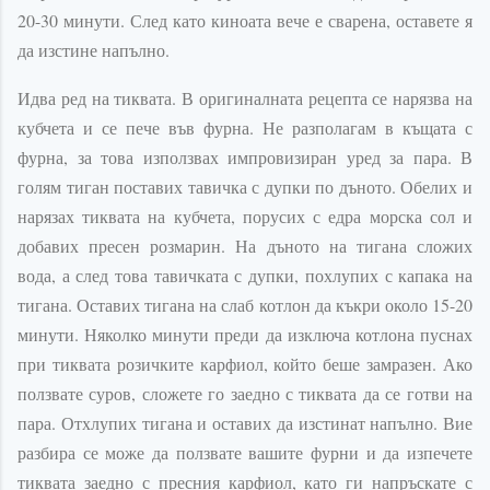
20-30 минути. След като киноата вече е сварена, оставете я
да изстине напълно.
Идва ред на тиквата. В оригиналната рецепта се нарязва на
кубчета и се пече във фурна. Не разполагам в къщата с
фурна, за това използвах импровизиран уред за пара. В
голям тиган поставих тавичка с дупки по дъното. Обелих и
нарязах тиквата на кубчета, порусих с едра морска сол и
добавих пресен розмарин. На дъното на тигана сложих
вода, а след това тавичката с дупки, похлупих с капака на
тигана. Оставих тигана на слаб котлон да къкри около 15-20
минути. Няколко минути преди да изключа котлона пуснах
при тиквата розичките карфиол, който беше замразен. Ако
ползвате суров, сложете го заедно с тиквата да се готви на
пара. Отхлупих тигана и оставих да изстинат напълно. Вие
разбира се може да ползвате вашите фурни и да изпечете
тиквата заедно с пресния карфиол, като ги напръскате с