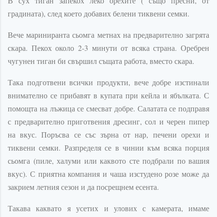
В сух тиган запекох леко орехите ( също пресни, от
градината), след което добавих белени тиквени семки.
Вече мариниранта сьомга метнах на предварително загрята
скара. Пекох около 2-3 минути от всяка страна. Оребрен
чугунен тиган би свършил същата работа, вместо скара.
Така подготвени всички продукти, вече добре изстинали
внимателно се прибавят в купата при кейла и ябълката. С
помощта на лъжица се смесват добре. Салатата се подправя
с предварително приготвения дресинг, сол и черен пипер
на вкус. Поръсва се със зърна от нар, печени орехи и
тиквени семки. Разпределя се в чинии към всяка порция
сьомга (пиле, халуми или каквото сте подбрали по вашия
вкус). С приятна компания и чаша изстудено розе може да
закрием летния сезон и да посрещнем есента.
Такава каквато я усетих и улових с камерата, имаме