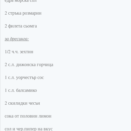
2 стръка розмарин
2 филета сьомга
за дресинга:
1/2 ч.ч. зехтин
2 с.л. дижонска горчица
1 с.л. уорчестър сос
1 с.л. балсамико
2 скилидки чесън
сока от половин лимон
сол и чер.пипер на вкус