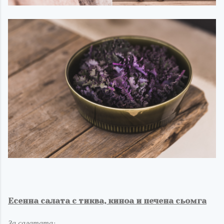
Есенна салата с тиква, киноа и печена сьомга
За салатата
: