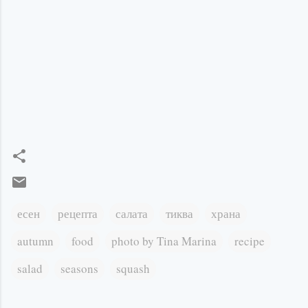
есен
рецепта
салата
тиква
храна
autumn
food
photo by Tina Marina
recipe
salad
seasons
squash
К