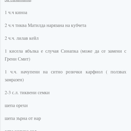
1 ч.ч киноа
2 ч.ч тиква Матилда нарязана на кубчета
2 ч.ч. лилав кейл
1 кисела ябълка е случая Синапка (може да се замени с
Грени Смит)
1 ч.ч. начупени на ситно розички карфиол ( ползвах
замразен)
2-3 с.л. тиквени семки
шепа орехи
шепа зърна от нар
едра морска сол