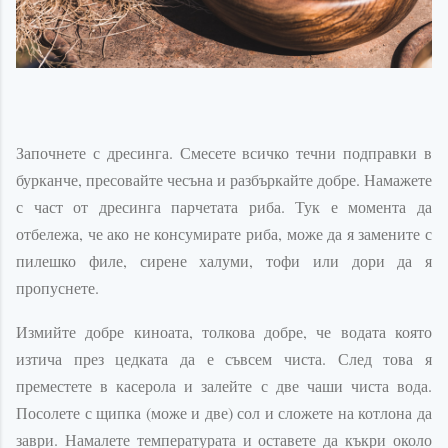
Започнете с дресинга. Смесете всичко течни подправки в
бурканче, пресовайте чесъна и разбъркайте добре. Намажете
с част от дресинга парчетата риба. Тук е момента да
отбележа, че ако не консумирате риба, може да я замените с
пилешко филе, сирене халуми, тофи или дори да я
пропуснете.
Измийте добре киноата, толкова добре, че водата която
изтича през цедката да е съвсем чиста. След това я
преместете в касерола и залейте с две чаши чиста вода.
Посолете с щипка (може и две) сол и сложете на котлона да
заври. Намалете температурата и оставете да къкри около