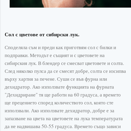
Сол с цветове от сибирски лук.
Споделяла съм и преди как приготвям сол с билки и
подправки. Методът е същият и с цветовете на
сибирския лук. В блендер се смесват цветовете и солта.
След няколко пулса да се смесят добре, солта се изсипва
върху хартия за печене. Суши се във фурна или
дехидратор. Ако използвате функцията на фурната
"Дехидриране" тя ще работи на 60 градуса, а времето
ще прецението според количеството сол, която сте
използвали. Ако използвате дехидратор, добре е за
запазване на цвета на цветовете на лука температурата
да не надвишава 50-55 градуса. Времето също зависи