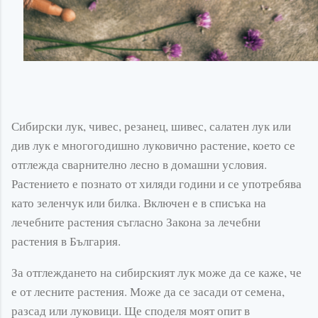
Сибирски лук, чивес, резанец, шивес, салатен лук или
див лук е многогодишно луковично растение, което се
отглежда сварнително лесно в домашни условия.
Растението е познато от хиляди години и се употребява
като зеленчук или билка. Включен е в списъка на
лечебните растения съгласно Закона за лечебни
растения в България.
За отглеждането на сибирският лук може да се каже, че
е от лесните растения. Може да се засади от семена,
разсад или луковици. Ще споделя моят опит в