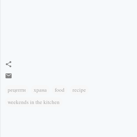
рецепти
храна
food
recipe
weekends in the kitchen
К
о
м