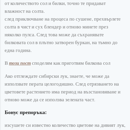
от количеството сол и билки, точно те придават
влажност на солта.
след приключване на процеса по сушене, прехвърлете
солта в чист и сух блендер и отново минете през
няколко пулса. След това може да съхранявате
билковата сол в плътно затворен буркан, на тъмно до
една година.
В
споделям как приготвям билкова сол
този пост
Ако отглеждате сибирски лук, знаете, че може да
използвате перата целогодишно. След отрязването на
цветовете растението има период на възстановяване и
отново може да се използва зелената част.
Бонус препоръка:
изсушете си известно количество цветове на дивият лук,