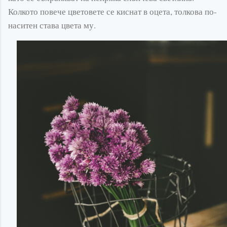
Колкото повече цветовете се киснат в оцета, толкова по-
наситен става цвета му.