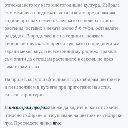
отглеждането му като многогодишна култура. Избрала
съм слънчева повдигната леха, в която преди няколко
години пръснах семена. След като се появиха доста
растения, оставих в лехата около 5-6 туфи, останалите
раздадох. В продължение на години използвам
сибирският лук както пресен лук, като го предпочитам
заради мекия вкус и всесезонния му растеж. Правила
съм опити да отгледам растението в саксия, но през
зимата замръзва.
На пролет, когато цъфти дивият лук събирам цветовете
и ги използвам в кухнята при приготвяне на ястия,
салати, гарнитури.
В
може да видите някой от съвети
инстаграм профила
относно събиране и изсушаване на цветове на сибирски
лук. Проследете линка
тук
.