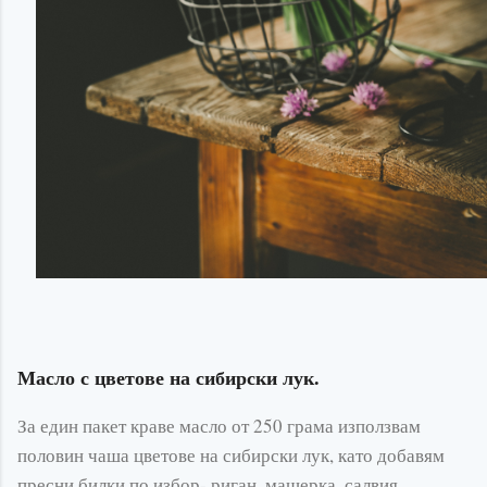
Масло с цветове на сибирски лук.
За един пакет краве масло от 250 грама използвам
половин чаша цветове на сибирски лук, като добавям
пресни билки по избор- риган, мащерка, салвия,