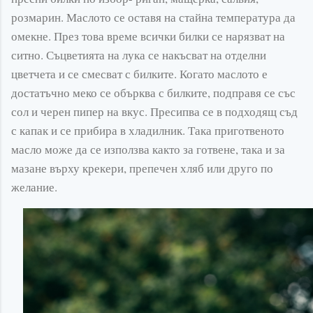
розмарин. Маслото се оставя на стайна температура да
омекне. През това време всички билки се нарязват на
ситно. Съцветията на лука се накъсват на отделни
цветчета и се смесват с билките. Когато маслото е
достатъчно меко се обърква с билките, подправя се със
сол и черен пипер на вкус. Пресипва се в подходящ съд
с капак и се прибира в хладилник. Така приготвеното
масло може да се използва както за готвене, така и за
мазане върху крекери, препечен хляб или друго по
желание.