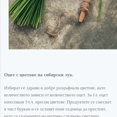
Оцет с цветове на сибирски лук.
Избират се здрави и добре разцъфнали цветове, като
количеството зависи от количеството оцет. За 1л. оцет
използвам 1ч.ч. пресни цветове. Продуктите се смесват
в чист буркан и се оставят поне седмица да престоят,
като се съхраняват на непряка слънчева светлина.