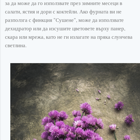
за да може да го използвате през зимните месеци в
салати, ястия и дори с коктейли. Ако фурната ви не
разползга с финкция "Сушене", може да използвате
дехидратор или да изсушите цветовете върху панер,
скара или мрежа, като не ги излагате на пряка слунчева
светлина.