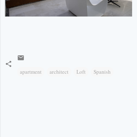
apartment
architect
Loft
Spanish
К
о
м
е
н
т