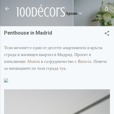
Пропускане към основното съдържание
100décors
Архив
Penthouse in Madrid
Този мезонет е един от десетте апартамента в кръгла
сграда в жилищен квартал в Мадрид. Проект и
изпълнение
Abaton
в сътрудничество с
Batavia
. Повече
за иновациите по тази сграда
тук
.