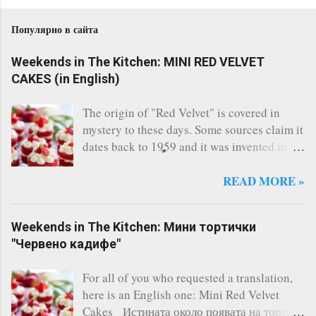
Популярно в сайта
Weekends in The Kitchen: MINI RED VELVET
CAKES (in English)
The origin of "Red Velvet" is covered in
mystery to these days. Some sources claim it
dates back to 1959 and it was invented in
the restaurant of the legendary Waldorf
Astoria - New York. Others say, a Canadian
READ MORE »
bakery invented it. Whatever the story says,
the fact remains that Red Velvet is
Weekends in The Kitchen: Мини тортички
considered one of the most famous cakes
"Червено кадифе"
and indeed it's one of the most delicious I
have ever tasted. There are countless of
For all of you who requested a translation,
recipes online, however I always follow this
here is an English one: Mini Red Velvet
one and it has never failed me. A three-layer
Cakes Истината около появата на тортата
cake is the perfect solution for any occasion