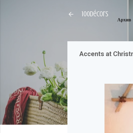
100décors
Архив
Accents at Christ