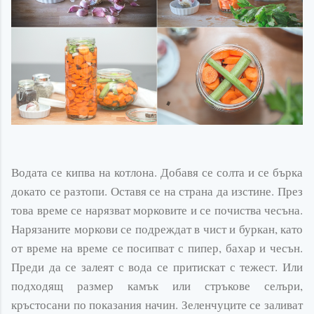
Водата се кипва на котлона. Добавя се солта и се бърка
докато се разтопи. Оставя се на страна да изстине. През
това време се нарязват морковите и се почиства чесъна.
Нарязаните моркови се подреждат в чист и буркан, като
от време на време се посипват с пипер, бахар и чесън.
Преди да се залеят с вода се притискат с тежест. Или
подходящ размер камък или стръкове селъри,
кръстосани по показания начин. Зеленчуците се заливат