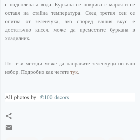
с подсолената вода. Буркана се покрива с марля и се
оставя на стайна температура. След третия сен се
опитва от зеленчука, ако според вашия вкус е
достатъчно кисел, може да преместите буркана в
хладилник.
По тези методи може да направите зеленчуци по ваш
избор. Подробно как четете
тук
.
©
All
photos
by
100
decors