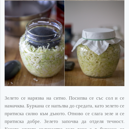
Зелето се нарязва на ситно. Посипва се със сол и се
намачква. Буркана се напълва до средата, като зелето се
притиска силно към дъното. Отново се слага зеле и се
притиска добре. Зелето започва да отделя течност.
Когато цялото количество зеле вече е в буркана се