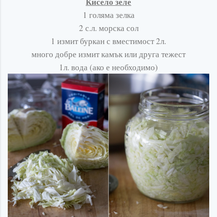
Кисело зеле
1 голяма зелка
2 с.л. морска сол
1 измит буркан с вместимост 2л.
много добре измит камък или друга тежест
1л. вода (ако е необходимо)