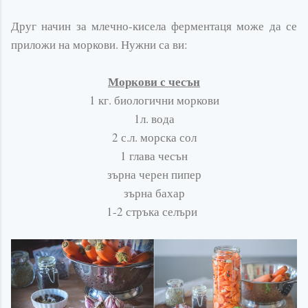
Друг начин за млечно-кисела ферментаця може да се
приложи на моркови. Нужни са ви:
Моркови с чесън
1 кг. биологични моркови
1л. вода
2 с.л. морска сол
1 глава чесън
зърна черен пипер
зърна бахар
1-2 стръка селъри