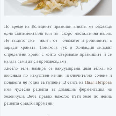
По време на Коледните празници винаги ме обхваща
една
сантиментална
или по- скоро носталгична вълна.
Не защото сме далеч от близките и роднините, а
заради храната. Понякога тук в Холандия липсват
определени храни с които свързваме празниците и се
налага сами да си
произвеждаме
.
Кисело зеле, намира се
вакуумирана
цяла зелка, но
вкиснала по изкуствен начин,
изключително
солена и
понякога не годна за готвене. В сайта на
Надя Петрова
има чудесна рецепта за домашна ферментация на
зеленчуци. Вече правих няколко пъти зеле по нейна
рецепта с малки промени.