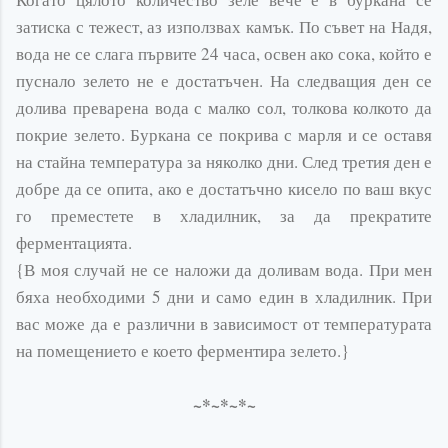
затиска с тежест, аз използвах камък. По съвет на Надя,
вода не се слага първите 24 часа, освен ако сока, който е
пуснало зелето не е достатъчен. На следващия ден се
долива преварена вода с малко сол, толкова колкото да
покрие зелето. Буркана се покрива с марля и се оставя
на стайна температура за няколко дни. След третия ден е
добре да се опита, ако е достатъчно кисело по ваш вкус
го преместете в хладилник, за да прекратите
ферментацията.
{В моя случай не се наложи да доливам вода. При мен
бяха необходими 5 дни и само един в хладилник. При
вас може да е различни в зависимост от
температурата
на помещението е което ферментира зелето.}
~*~*~*~