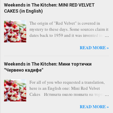
Weekends in The Kitchen: MINI RED VELVET
CAKES (in English)
The origin of "Red Velvet" is covered in
mystery to these days. Some sources claim it
dates back to 1959 and it was invented in
the restaurant of the legendary Waldorf
Astoria - New York. Others say, a Canadian
READ MORE »
bakery invented it. Whatever the story says,
the fact remains that Red Velvet is
Weekends in The Kitchen: Мини тортички
considered one of the most famous cakes
"Червено кадифе"
and indeed it's one of the most delicious I
have ever tasted. There are countless of
For all of you who requested a translation,
recipes online, however I always follow this
here is an English one: Mini Red Velvet
one and it has never failed me. A three-layer
Cakes Истината около появата на тортата
cake is the perfect solution for any occasion
"Червено кадифе" е обгърната в мистерия.
(birthday, kids' and not-so-kids' parties,
Някой източници сочат, че тя датира отще
READ MORE »
etc.). Today, without a reason, I baked some
от 1959г. и е създадена в ресторанта на