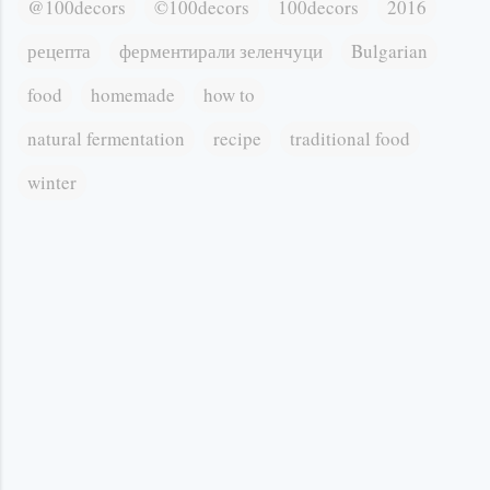
@100decors
©100decors
100decors
2016
рецепта
ферментирали зеленчуци
Bulgarian
food
homemade
how to
natural fermentation
recipe
traditional food
winter
К
о
м
е
н
т
а
р
и