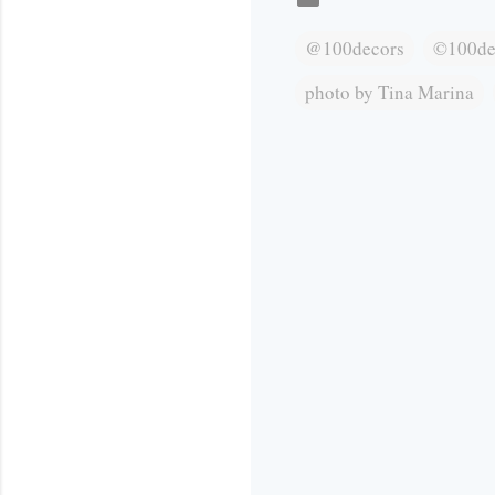
@100decors
©100de
photo by Tina Marina
К
о
м
е
н
т
а
р
и