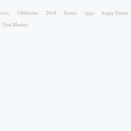
cors
100decors
2018
Easter
eggs
happy Easter
Tina Marina