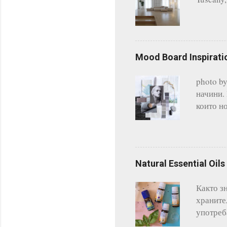
диаметър
Mood Board Inspirati
photo b
начини.
които н
го дори
според 
често и
начин д
Natural Essential Oi
наречен
материи
Както зн
стил. И
храните
Традицио
употреб
антиокс