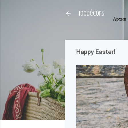
100décors
Архив
Happy Easter!