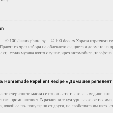
 7см. за тесто: 250г. брашно 125г. безсолно кр...
on
y © 100 decors photo by © 100 decors Хората изразяват сe
 Правят го чрез избора на облеклото си, цвета и дормата на 
осят, стила музика която слушат, чрез автомобила, телефона 
 чрез дома си. Повечето от изброените по горе примери са п
мода и стил, според новите технологии и течения, то интерио
ли поне претърпява леки козметични корекции, предвид инве
а си представите бъдещия си дом или определена стая в него 
ls & Homemade Repellent Recipe ⁕ Домашен репелент
ия " mood board ". Борда е един вид колаж от изображения, т
, снимки и всякакви предмети, които биха създали дадена к
аете етеричните масла се използват от векове в медицината,
зползва се от интериорни, графични и промишлени дизайнери
лната промишленост. В различните култури всяко от тях има
нно се използва едноцветна дъска, но все по- често се среща
а, някой са по- популярни от други, но свойствата им като с
иданти, антидепресанти, стимуланти, успокоителни, антивиру