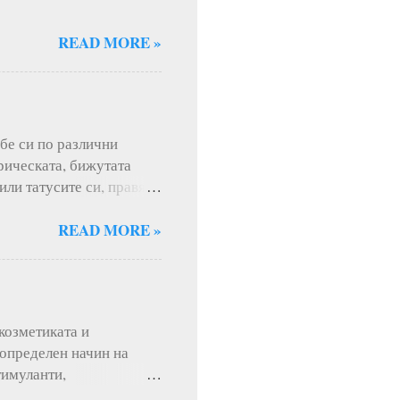
READ MORE »
бе си по различни
прическата, бижутата
или татусите си, правят
реходни и се менят
ра в дома не се сменя
READ MORE »
стициите. Един лесен
е като създадете така
екст, материали,
онцепция или определен
 козметиката и
, архитекти, фотографи.
 определен начин на
т и дигитални ...
тимуланти,
сни и др. са доказани от