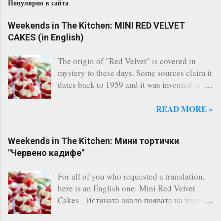
Популярно в сайта
Weekends in The Kitchen: MINI RED VELVET
CAKES (in English)
The origin of "Red Velvet" is covered in
mystery to these days. Some sources claim it
dates back to 1959 and it was invented in
the restaurant of the legendary Waldorf
Astoria - New York. Others say, a Canadian
READ MORE »
bakery invented it. Whatever the story says,
the fact remains that Red Velvet is
Weekends in The Kitchen: Мини тортички
considered one of the most famous cakes
"Червено кадифе"
and indeed it's one of the most delicious I
have ever tasted. There are countless of
For all of you who requested a translation,
recipes online, however I always follow this
here is an English one: Mini Red Velvet
one and it has never failed me. A three-layer
Cakes Истината около появата на тортата
cake is the perfect solution for any occasion
"Червено кадифе" е обгърната в мистерия.
(birthday, kids' and not-so-kids' parties,