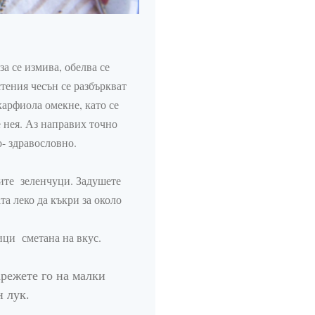
а се измива, обелва се
стения чесън се разбъркват
карфиола омекне, като се
е нея. Аз направих точно
о- здравословно.
ните зеленчуци. Задушете
ата леко да
къкри
за около
ици сметана на вкус.
арежете го на малки
н лук.