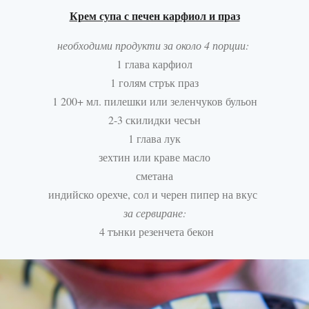
Крем супа с печен карфиол и праз
необходими продукти за около 4 порции:
1 глава карфиол
1 голям стрък праз
1 200+
мл
. пилешки или зеленчуков бульон
2-3 скилидки чесън
1 глава лук
зехтин или краве масло
сметана
индийско орехче, сол и черен пипер на вкус
за сервиране:
4 тънки резенчета бекон