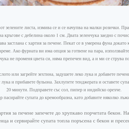
от зелените листа, измива се и се начупва на малки розички. Праз
на кръгове с дебелина около 1
см
. Двата зеленчука заедно с почи
тава
застлана
с хартия за печене. Пекат се в умерена фуна докато 
време. Ако фурната ви има опция за готвене на пара, използвайт
нчука не променя цвета си, няма препечен вид, а и ми се струва п
слото или загрейте зехтина, задушете леко лука и добавете пече
 лука и прибавете бульона. Захлупете тенджерата и оставете суп
20
минути
. Подправете със сол, пипер и индийско орехче.
ор
пасирайте супата до
кремообразна
, като добавите няколко лъж
артия за печене запечете до хрупкаво порчетата бекон. Н
нца и сервирайте супата топла поръсена с бекон и пресе