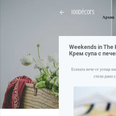
100décors
Архив
Weekends in The K
Крем супа с пече
Есената вече се усеща на
стели рано с