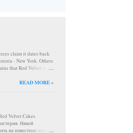
rces claim it dates back
Astoria - New York. Others
ains that Red Velvet is
 delicious I have ever
is one and it has never
READ MORE »
rthday, kids' and not-so-
ts and I would like to
rvings with diameter 7
tter 1/4 teaspoon salt 1
i Red Velvet Cakes
мистерия. Някой
анта на известния хотел