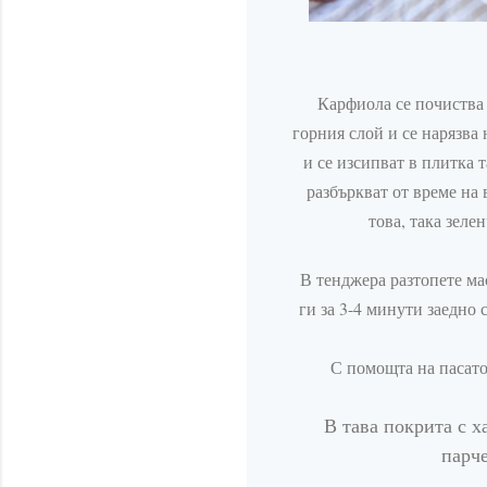
Карфиола се почиства 
горния слой и се нарязва 
и се изсипват в плитка 
разбъркват от време на 
това, така зеле
В тенджера разтопете ма
ги за 3-4
минути
заедно с
С помощта на
пасат
В тава покрита с х
парче