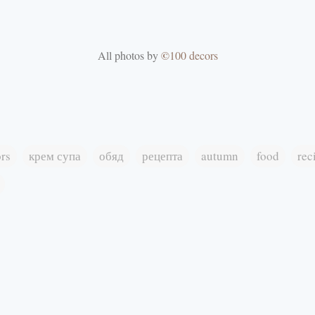
©
All photos by
100 decors
rs
крем супа
обяд
рецепта
autumn
food
rec