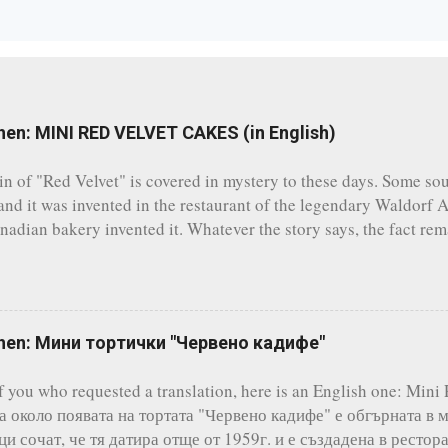
hen: MINI RED VELVET CAKES (in English)
in of "Red Velvet" is covered in mystery to these days. Some sou
and it was invented in the restaurant of the legendary Waldorf 
anadian bakery invented it. Whatever the story says, the fact rem
ed one of the most famous cakes and indeed it's one of the most
There are countless of recipes online, however I always follow th
e. A three-layer cake is the perfect solution for any occasion (bi
rties, etc.). Today, without a reason, I baked some mini Red Velve
chen: Мини тортички "Червено кадифе"
e recipe with all of you. Mini Red Velvet Cakes 1 portion - 8 se
' For the Dough: 250 gr./8.8 oz. flour 125 gr./4.4 oz. unsalted bu
of you who requested a translation, here is an English one: Min
on cocoa powder 250 gr./8.8 oz. sugar 2 large eggs 240...
а около появата на тортата "Червено кадифе" е обгърната в 
и сочат, че тя датира отще от 1959г. и е създадена в рестор