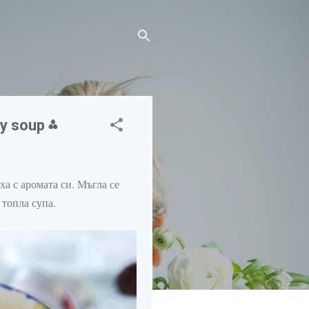
y soup ⁂
ха с аромата си. Мъгла се
с топла супа.