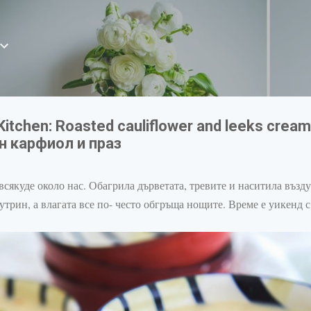
Пропускане към основното съдържание
itchen: Roasted cauliflower and leeks cream
н карфиол и праз
всякуде около нас. Обагрила дърветата, тревите и наситила възду
утрин, а влагата все по- често обгръща нощите. Време е уикенд 