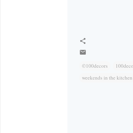
©100decors
100deco
weekends in the kitchen
К
о
м
е
н