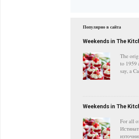
Популярно в сайта
Weekends in The Kitc
The orig
to 1959 
say, a C
consider
tasted. 
failed m
kids' pa
Weekends in The Kit
share th
cm./2.5 '
For all 
tablespo
Истинат
източниц