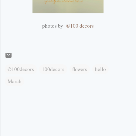
©
photos by
100 decors
©100decors
100decors
flowers
hello
March
К
о
м
е
н