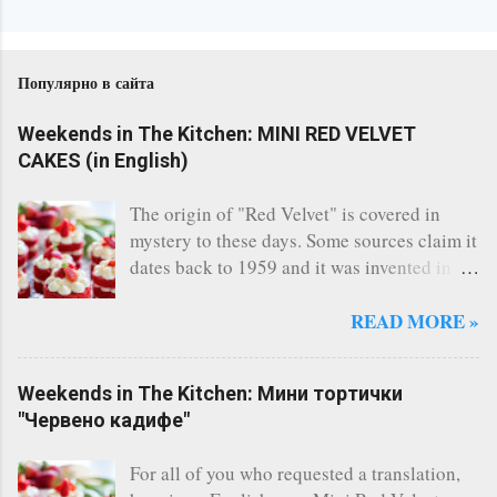
Популярно в сайта
Weekends in The Kitchen: MINI RED VELVET
CAKES (in English)
The origin of "Red Velvet" is covered in
mystery to these days. Some sources claim it
dates back to 1959 and it was invented in
the restaurant of the legendary Waldorf
Astoria - New York. Others say, a Canadian
READ MORE »
bakery invented it. Whatever the story says,
the fact remains that Red Velvet is
Weekends in The Kitchen: Мини тортички
considered one of the most famous cakes
"Червено кадифе"
and indeed it's one of the most delicious I
have ever tasted. There are countless of
For all of you who requested a translation,
recipes online, however I always follow this