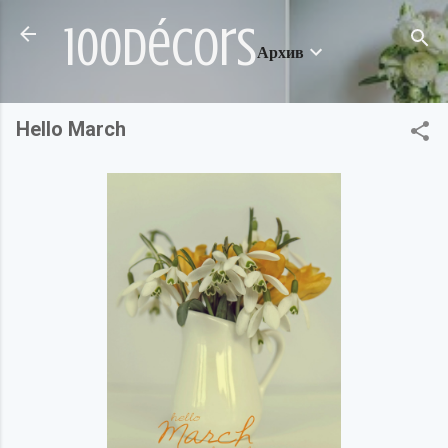
Пропускане към основното съдържание
100décors
Архив
Hello March