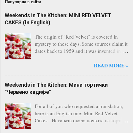
Популярно в сайта
Weekends in The Kitchen: MINI RED VELVET
CAKES (in English)
The origin of "Red Velvet" is covered in
mystery to these days. Some sources claim it
dates back to 1959 and it was invented in
the restaurant of the legendary Waldorf
Astoria - New York. Others say, a Canadian
READ MORE »
bakery invented it. Whatever the story says,
the fact remains that Red Velvet is
Weekends in The Kitchen: Мини тортички
considered one of the most famous cakes
"Червено кадифе"
and indeed it's one of the most delicious I
have ever tasted. There are countless of
For all of you who requested a translation,
recipes online, however I always follow this
here is an English one: Mini Red Velvet
one and it has never failed me. A three-layer
Cakes Истината около появата на тортата
cake is the perfect solution for any occasion
"Червено кадифе" е обгърната в мистерия.
(birthday, kids' and not-so-kids' parties,