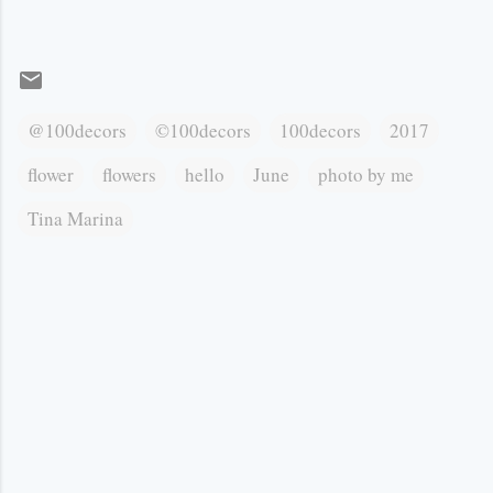
@100decors
©100decors
100decors
2017
flower
flowers
hello
June
photo by me
Tina Marina
К
о
м
е
н
т
а
р