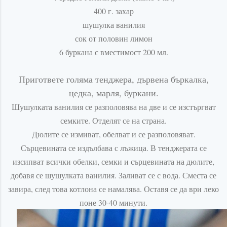
400 г. захар
шушулка ванилия
сок от половин лимон
6 буркана с вместимост 200 мл.
Пригответе голяма тенджера, дървена бъркалка,
цедка, марля, буркани.
Шушулката ванилия се разполовява на две и се изстъргват
семките. Отделят се на страна.
Дюлите се измиват, обелват и се
разполовяват
.
Сърцевината се издълбава с лъжица. В тенджерата се
изсипват всички обелки, семки и сърцевината на дюлите,
добавя се шушулката ванилия. Заливат се с вода. Сместа се
завира, след това котлона се намалява. Оставя се да ври леко
поне 30-40 минути.