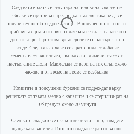
След като водата се редуцира на половина, сварените
обелки се претриват през цедка и марля, така че да се
получи течност без едри частици. В получената течност се
прибавя захарта и отново тенджерата се слага на котлона
докато заври. През това време дюлите се настъргват на
ренде. След като захарта се е разтопила се добавят
семенцата от ванилията, шушулката, лимоновия сок и
настърганите
дюли. Мармалада се вари на тих огън около
час-два и от време на време се разбърква.
Измитите и подсушени буркани се подреждат върху
решетката от тавата заедно с капаците и се
стерилизират
на
105 градуса около 20 минути.
След като сладкото се е сгъстило достатъчно, извадете
шушулката ванилия. Готовото сладко се разсипва още