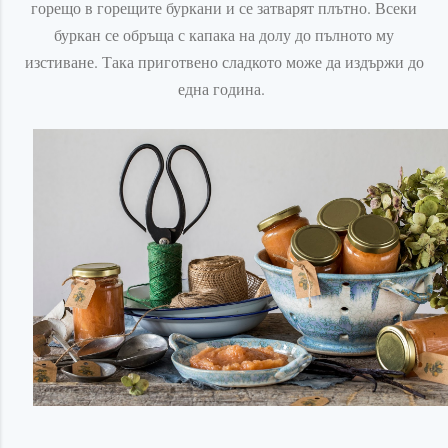
горещо в горещите буркани и се затварят плътно. Всеки
буркан се обръща с капака на долу до пълното му
изстиване. Така приготвено сладкото може да издържи до
една година.