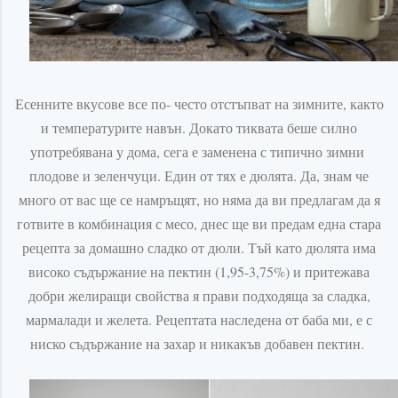
Есенните вкусове все по- често отстъпват на зимните, както
и температурите навън. Докато тиквата беше силно
употребявана у дома, сега е заменена с типично зимни
плодове и зеленчуци. Един от тях е дюлята. Да, знам че
много от вас ще се намръщят, но няма да ви предлагам да я
готвите в комбинация с месо, днес ще ви предам една стара
рецепта за домашно сладко от дюли. Тъй като дюлята има
високо съдържание на пектин (1,95-3,75%) и притежава
добри желиращи свойства я прави подходяща за сладка,
мармалади и желета. Рецептата наследена от баба ми, е с
ниско съдържание на захар и никакъв добавен пектин.