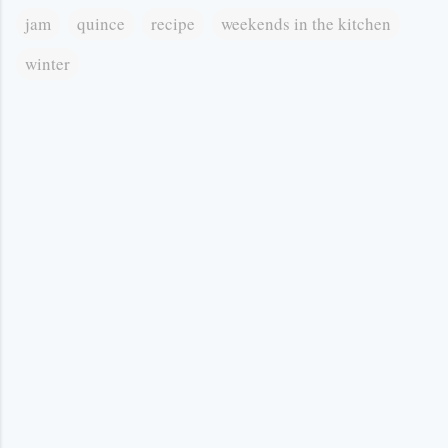
jam
quince
recipe
weekends in the kitchen
winter
К
о
м
е
н
т
а
р
и