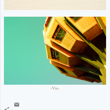
-
Via
-