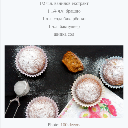
1/2 ч.л. ванилов екстракт
1 1/4 ч.ч. брашно
1 ч.л. сода бикарбонат
1 ч.л. бакпулвер
щипка сол
Photo:
100 decors