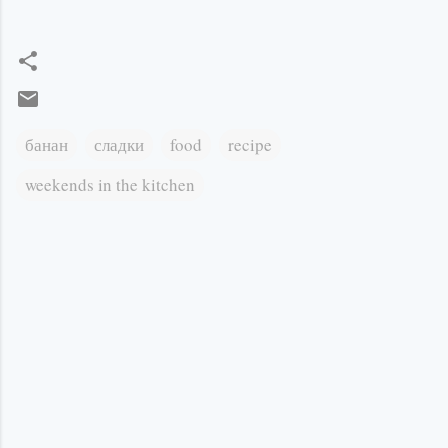
банан
сладки
food
recipe
weekends in the kitchen
К
о
м
е
н
т
а
р