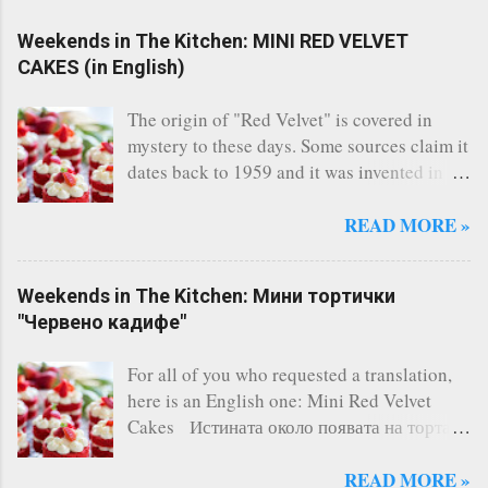
Weekends in The Kitchen: MINI RED VELVET
CAKES (in English)
The origin of "Red Velvet" is covered in
mystery to these days. Some sources claim it
dates back to 1959 and it was invented in
the restaurant of the legendary Waldorf
Astoria - New York. Others say, a Canadian
READ MORE »
bakery invented it. Whatever the story says,
the fact remains that Red Velvet is
Weekends in The Kitchen: Мини тортички
considered one of the most famous cakes
"Червено кадифе"
and indeed it's one of the most delicious I
have ever tasted. There are countless of
For all of you who requested a translation,
recipes online, however I always follow this
here is an English one: Mini Red Velvet
one and it has never failed me. A three-layer
Cakes Истината около появата на тортата
cake is the perfect solution for any occasion
"Червено кадифе" е обгърната в мистерия.
(birthday, kids' and not-so-kids' parties,
Някой източници сочат, че тя датира отще
READ MORE »
etc.). Today, without a reason, I baked some