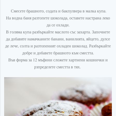
Смесете брашното, содата и бакпулвера в малка купа.
На водна баня разтопете шоколада, оставете настрана леко
да се охлади.
В голяма купа разбъркайте маслото със захарта. Започнете
да добавяте намачканите банани, ванилията, яйцето, дулсе
де лече, солта и разтопеният охладен шоколад. Разбъркайте
добре и добавете брашното към сместта.
Във форма за 12 мъфини сложете хартиени кошнички и
рзпределете сместта в тях.