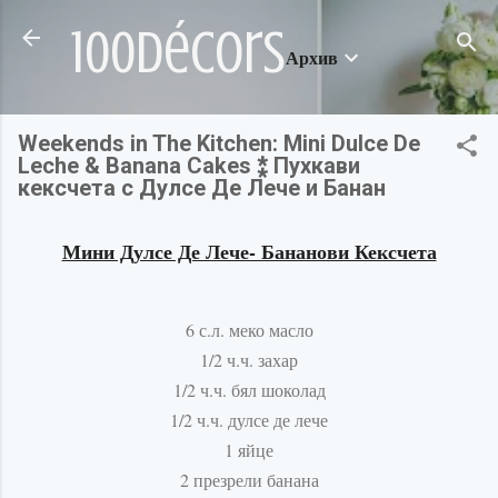
Пропускане към основното съдържание
100décors
Архив
Weekends in The Kitchen: Mini Dulce De
Leche & Banana Cakes ⁑ Пухкави
кексчета с Дулсе Де Лече и Банан
Мини Дулсе Де Лече- Бананови Кексчета
6 с.л. меко масло
1/2 ч.ч. захар
1/2 ч.ч. бял шоколад
1/2 ч.ч. дулсе де лече
1 яйце
2 презрели банана