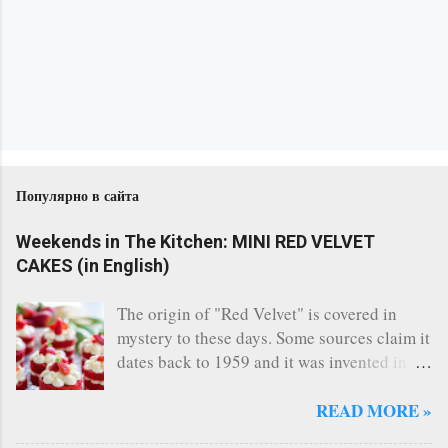
Популярно в сайта
Weekends in The Kitchen: MINI RED VELVET
CAKES (in English)
The origin of "Red Velvet" is covered in
mystery to these days. Some sources claim it
dates back to 1959 and it was invented in
the restaurant of the legendary Waldorf
Astoria - New York. Others say, a Canadian
READ MORE »
bakery invented it. Whatever the story says,