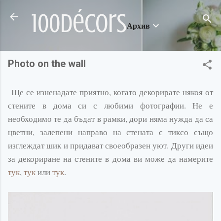
Пропускане към основното съдържание
100décors
Архив
Photo on the wall
Ще се изненадате приятно, когато декорирате някоя от
стените в дома си с любими фотографии. Не е
необходимо те да бъдат в рамки, дори няма нужда да са
цветни, залепени направо на стената с тиксо също
изглеждат шик и придават своеобразен уют. Други идеи
за декориране на стените в дома ви може да намерите
тук
,
тук
или
тук
.