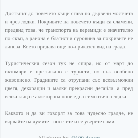
Достъпът до повечето къщи става по дървени мостчета
и чрез лодки. Покривите на повечето къщи са сламени,
предвид това, че транспорта на керемиди е значително
по-скъп, а района е блатист и суровина за покривите не
липсва. Което придава още по-приказен вид на града.
Тyристическия сезон тук не спира, но от март до
октомври е претъпкано с туристи, но пък особено
живописно. Градините са отрупани със всевъзможни
цветя, декорации и малки прекрасни детайли, а пред
всяка къща е акостирана поне една симпатична лодка.
Каквото и да ви говорят за това чудесно градче, не
вярвайте на думите - посетете и се уверете сами.
©
100
decors
-
-
All
photos
by