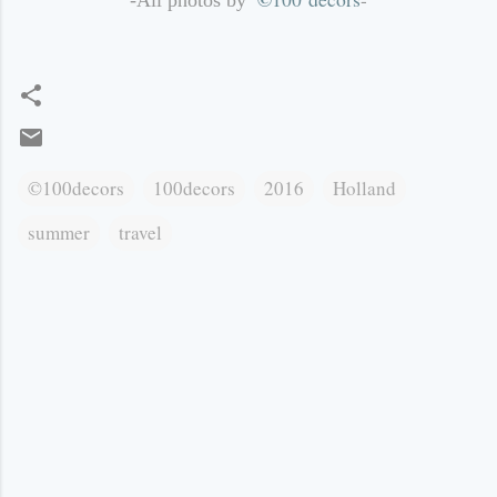
©100decors
100decors
2016
Holland
summer
travel
К
о
м
е
н
т
а