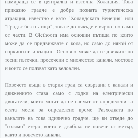
намираща се в централна и източна Холандия. Това
приказно градче е добре позната туристичeска
атракция, известно е като "Холандската
Венеция
" или
"Градът без пътища", това е до някъде е вярно, но само
от части. В
Giethoorn
има основни пътища по които
може да се придвижвате с кола, но само до някой от
паркингите и къщите. Основно може да се движите по
тесни пътечки, пресечени с множество канали, мостове
и които се ползват като
велоалеи
.
Повечето къщи в стария град са свързани с канали и
движението става само с лодки на
електрически
двигатели, които могат да се наемат от определени за
cелта места за определено време. Разходката по
каналите на това идилично градче, ще ви отведе до
"голямо" езеро, което е дълбоко не повече от метър,
както и повечето канали.