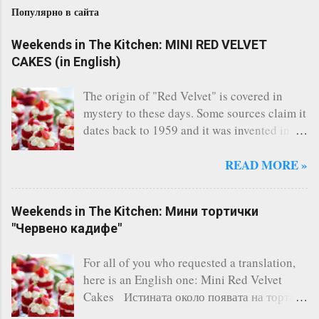
Популярно в сайта
Weekends in The Kitchen: MINI RED VELVET
CAKES (in English)
The origin of "Red Velvet" is covered in
mystery to these days. Some sources claim it
dates back to 1959 and it was invented in
the restaurant of the legendary Waldorf
Astoria - New York. Others say, a Canadian
READ MORE »
bakery invented it. Whatever the story says,
the fact remains that Red Velvet is
Weekends in The Kitchen: Мини тортички
considered one of the most famous cakes
"Червено кадифе"
and indeed it's one of the most delicious I
have ever tasted. There are countless of
For all of you who requested a translation,
recipes online, however I always follow this
here is an English one: Mini Red Velvet
one and it has never failed me. A three-layer
Cakes Истината около появата на тортата
cake is the perfect solution for any occasion
"Червено кадифе" е обгърната в мистерия.
(birthday, kids' and not-so-kids' parties,