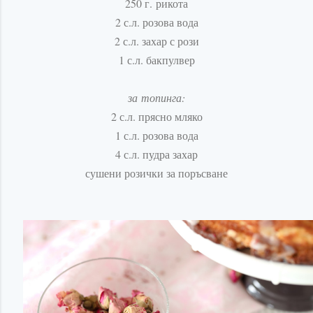
250 г.
рикота
2 с.л. розова вода
2 с.л. захар с рози
1 с.л. бакпулвер
за
топинга
:
2 с.л. прясно мляко
1 с.л. розова вода
4 с.л. пудра захар
сушени розички за поръсване