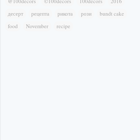
@100decors
©100decors
100decors
2016
десерт
рецепта
рикота
рози
bundt cake
food
November
recipe
К
о
м
е
н
т
а
р
и