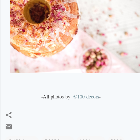
©
-
All
photos
by
100
decors
-