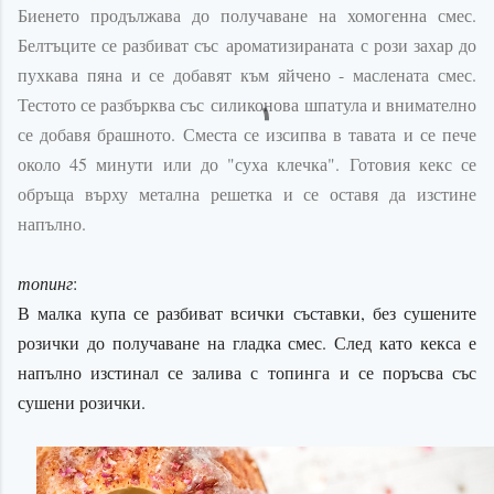
Биенето продължава до получаване на хомогенна смес.
Белтъците се разбиват със
ароматизираната
с рози захар до
пухкава пяна и се добавят към яйчено - маслената смес.
Тестото се разбърква със
силиконова
шпатула и внимателно
се добавя брашното. Сместа се изсипва в тавата и се пече
около 45 минути или до "суха клечка". Готовия кекс се
обръща върху метална решетка и се оставя да изстине
напълно.
топинг
:
В малка купа се разбиват всички съставки, без сушените
розички до получаване на гладка смес. След като кекса е
напълно изстинал се залива с
топинга
и се поръсва със
сушени розички.