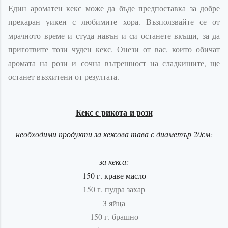
Един ароматен кекс може да бъде предпоставка за добре
прекаран уикен с любимите хора. Възползвайте се от
мрачното време и студа навън и си останете вкъщи, за да
приготвите този чуден кекс. Онези от вас, които обичат
аромата на рози и сочна вътрешност на сладкишите, ще
останет възхитени от резултата.
Кекс с
рикота
и рози
необходими продукти за кексова тава с диаметър 20см:
за кекса:
150 г. краве масло
150 г. пудра захар
3 яйца
150 г. брашно