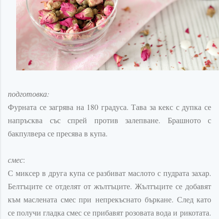
подготовка:
Фурната се загрява на 180 градуса. Тава за кекс с дупка се
напръсква със спрей против залепване. Брашното с
бакпулвера се пресява в купа.
смес
:
С миксер в друга купа се разбиват маслото с пудрата захар.
Белтъците се отделят от жълтъците. Жълтъците се добавят
към маслената смес при
непрекъснато
бъркане. След като
се получи гладка смес се прибавят розовата вода и
рикотата
.