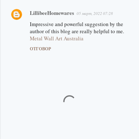
LillibeeHomewares
05 март, 2022 07:28
К
о
Impressive and powerful suggestion by the
author of this blog are really helpful to me.
м
Metal Wall Art Australia
е
ОТГОВОР
н
т
а
р
и