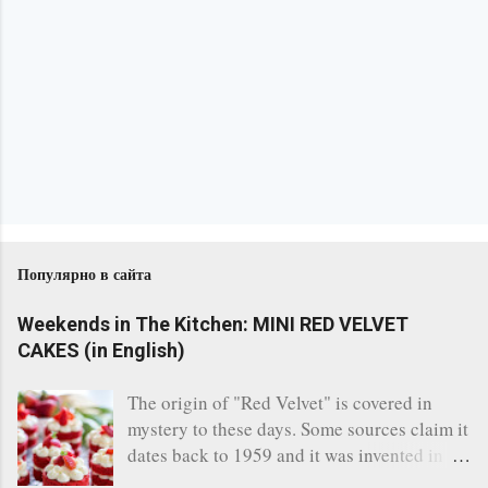
П
у
б
л
и
к
у
в
Популярно в сайта
а
н
Weekends in The Kitchen: MINI RED VELVET
е
CAKES (in English)
н
а
The origin of "Red Velvet" is covered in
к
mystery to these days. Some sources claim it
о
dates back to 1959 and it was invented in
м
the restaurant of the legendary Waldorf