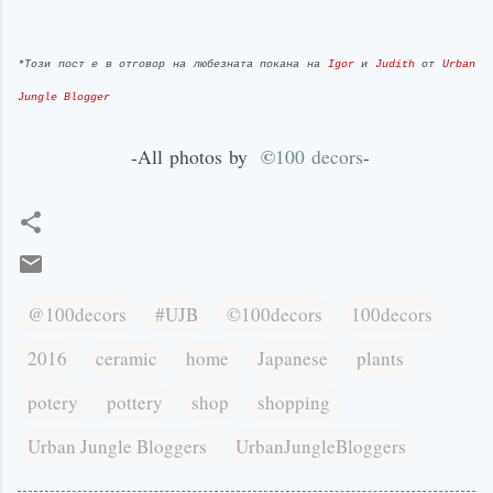
*Този пост е в отговор на любезната покана на
Igor
и
Judith
от
Urban
Jungle Blogger
©
-
All
photos
by
100
decors
-
@100decors
#UJB
©100decors
100decors
2016
ceramic
home
Japanese
plants
potery
pottery
shop
shopping
Urban Jungle Bloggers
UrbanJungleBloggers