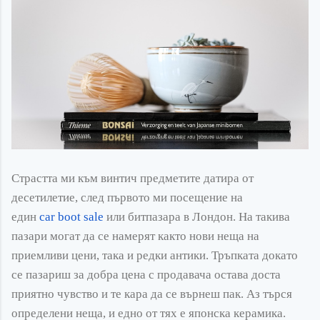
Страстта ми към
винтич
предметите датира от
десетилетие, след първото ми посещение на
един
car
boot
sale
или битпазара в Лондон. На такива
пазари могат да се намерят както нови неща на
приемливи цени, така и редки антики. Тръпката докато
се пазариш за добра цена с продавача остава доста
приятно чувство и те кара да се върнеш пак. Аз търся
определени неща, и едно от тях е японска керамика.