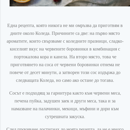
Една рецепта, която никога не ми омръзва да приготвям в
дните около Коледа. Причините са две: на първо място
ароматите, които свързваме с коледните празници, сладко-
киселият вкус на червените боровинки в комбинация с
портокалова кора и канела. На второ място, това че
приготвянето на соса от червени боровинки отнема не
повече от десет минути, а затворен този сос издържа до
следващата Коледа, но само ако остане до тогава.
Сосът е подходящ за гарнитура както към червени меса,
печена пуйка, задушен заек и други меса, така и за
намазване на палачинки, мекици, мъфини и дори към
сутрешната закуска.
След проучване достигнах до моята рецепта, да не е много