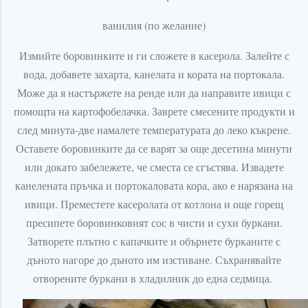
ванилия (по желание)
Измийте боровинките и ги сложете в касерола. Залейте с
вода, добавете захарта, канелата и кората на портокала.
Може да я настържете на ренде или да направите ивици с
помощта на картофобелачка. Заврете смесените продукти и
след минута-две намалете температурата до леко къкрене.
Оставете боровинките да се варят за още десетина минути
или докато забележете, че сместа се сгъстява. Извадете
канелената пръчка и портокаловата кора, ако е нарязана на
ивици. Преместете касеролата от котлона и още горещ
пресипете боровинковият сос в чисти и сухи буркани.
Затворете плътно с капачките и обърнете бурканите с
дъното нагоре до дъното им изстиване. Съхранявайте
отворените буркани в хладилник до една седмица.