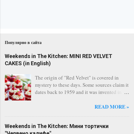
Популярно в сайта
Weekends in The Kitchen: MINI RED VELVET
CAKES (in English)
The origin of "Red Velvet" is covered in
mystery to these days. Some sources claim it
dates back to 1959 and it was invented in
the restaurant of the legendary Waldorf
Astoria - New York. Others say, a Canadian
READ MORE »
bakery invented it. Whatever the story says,
the fact remains that Red Velvet is
Weekends in The Kitchen: Мини тортички
considered one of the most famous cakes
"Червено кадифе"