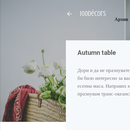
100décors
Архив
Autumn table
Дори и да не празнувате
би било интересно за ва
есенна маса. Направих м
празнувам транс-океанск