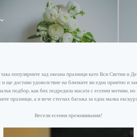
Пропускане към основното съдържание
 така популярните зад океана празници като Вси Светии и Де
с и ще достави удоволствие на близките ви една приятно и з
алък подбор, как бих подредила масата с есенни мотиви, но 
ите празници, а и вече стегнах багажа за една малка екскур
Весели есенни преживявания!