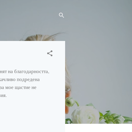
нят на благодарността,
акачливо подредена
за мое щастие не
зия.