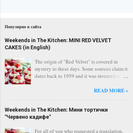
Популярно в сайта
Weekends in The Kitchen: MINI RED VELVET
CAKES (in English)
The origin of "Red Velvet" is covered in
mystery to these days. Some sources claim it
dates back to 1959 and it was invented in
the restaurant of the legendary Waldorf
Astoria - New York. Others say, a Canadian
READ MORE »
bakery invented it. Whatever the story says,
the fact remains that Red Velvet is
Weekends in The Kitchen: Мини тортички
considered one of the most famous cakes
"Червено кадифе"
and indeed it's one of the most delicious I
have ever tasted. There are countless of
For all of you who requested a translation,
recipes online, however I always follow this