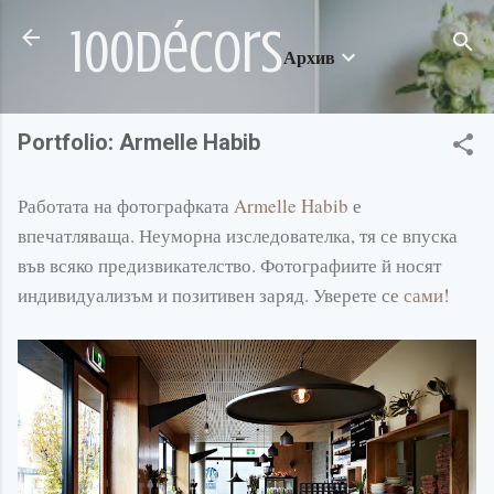
Пропускане към основното съдържание
100décors
Архив
Portfolio: Armelle Habib
Работата на фотографката
Armelle Habib
е
впечатляваща. Неуморна изследователка, тя се впуска
във всяко предизвикателство. Фотографиите й носят
индивидуализъм и позитивен заряд. Уверете се
сами
!